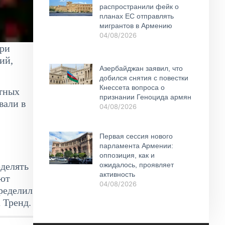
распространили фейк о
планах ЕС отправлять
мигрантов в Армению
04/08/2026
при
ий,
Азербайджан заявил, что
добился снятия с повестки
Кнессета вопроса о
стных
признании Геноцида армян
вали в
04/08/2026
Первая сессия нового
парламента Армении:
оппозиция, как и
еделять
ожидалось, проявляет
активность
лют
04/08/2026
пределил
 Тренд.