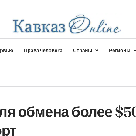
ервью
Права человека
Страны
Регионы
ля обмена более $5
орт