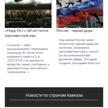
«Норд-Ост»: 10 лет почти
Россия – черная дыра
повсеместной лжи
Над небом России зияют
гигантские черные дыры ее
Сначала — пара
политики, экономики,
высказываний с телеэкрана.
законодательства а, значит,
Накануне 10-летия этого
и в искалеченной ими
кровавого теракта (т.е.
духовной сферы. Эти дыры
22.10.2012г.) по одному из
созданы, алчущими власти и
вроде бы самых свободных и
демократичных российских
телеканалов —
Новости по странам Кавказа