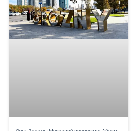
Дочь Заремы Мусаевой попросила Айшат