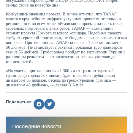
обсуждался вопрос о сдаче TANAP раньше срока. Этот вопрос
сейчас стоит на повестке дня».
Коснувшись значения проекта, В.Алиев отметил, что TANAP
является крупнейшим инфраструктурным проектом не только в
регионе, но и во всем мире: «Реализация проекта началась после
серьезных подготовительных работ. TANAP — важнейший
сегмент проекта Южного газового коридора. Подобные проекты
требуют серьезной подготовки, необходимо заранее решить тысячи
вопросов. Протяженность TANAP составляет 1 850 км, диаметр —
56 дюймов. Не существует практики прокладки труб диаметром
свыше 56 дюймов. Трубопровод пройдет по территории Турции с
различным рельефом — от заснеженных горных участков до
низменностей».
«На участке протяженностью 1 300 км от грузино-турецкой
границы до города Эскишехир будет проложен трубопровод
диаметром 56 дюймов, отсюда до греко-турецкой границы —
диаметром 48 дюймов», — сказал В.Алиев.
Поделиться :
Последние новости