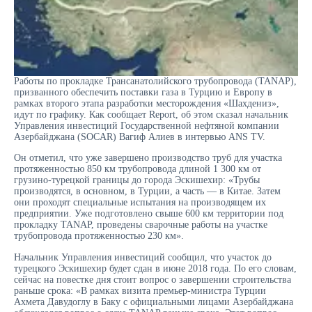
Работы по прокладке Трансанатолийского трубопровода (TANAP),
призванного обеспечить поставки газа в Турцию и Европу в
рамках второго этапа разработки месторождения «Шахдениз»,
идут по графику. Как сообщает Report, об этом сказал начальник
Управления инвестиций Государственной нефтяной компании
Азербайджана (SOCAR) Вагиф Алиев в интервью ANS TV.
Он отметил, что уже завершено производство труб для участка
протяженностью 850 км трубопровода длиной 1 300 км от
грузино-турецкой границы до города Эскишехир: «Трубы
производятся, в основном, в Турции, а часть — в Китае. Затем
они проходят специальные испытания на производящем их
предприятии. Уже подготовлено свыше 600 км территории под
прокладку TANAP, проведены сварочные работы на участке
трубопровода протяженностью 230 км».
Начальник Управления инвестиций сообщил, что участок до
турецкого Эскишехир будет сдан в июне 2018 года. По его словам,
сейчас на повестке дня стоит вопрос о завершении строительства
раньше срока: «В рамках визита премьер-министра Турции
Ахмета Давудоглу в Баку с официальными лицами Азербайджана