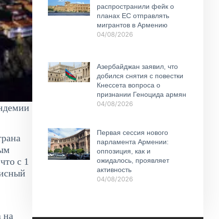
распространили фейк о
планах ЕС отправлять
мигрантов в Армению
04/08/2026
Азербайджан заявил, что
добился снятия с повестки
Кнессета вопроса о
признании Геноцида армян
04/08/2026
андемии
Первая сессия нового
трана
парламента Армении:
ным
оппозиция, как и
что с 1
ожидалось, проявляет
активность
зисный
04/08/2026
 на