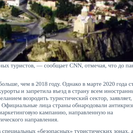
ных туристов, — сообщает CNN, отмечая, что до п
больше, чем в 2018 году. Однако в марте 2020 года с
курорты и запретила въезд в страну всем иностран
анием возродить туристический сектор, заявляет, 
й. Официальные лица страны обнародовали антикри
е маркетинговую кампанию, направленную на
ического направления.
в специальных «безопасных» туристических зонах, а