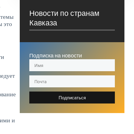
.
Новости по странам
стемы
Кавказа
ы это
Подписка на новости
ти
ледует
ование
Подписаться
кими и