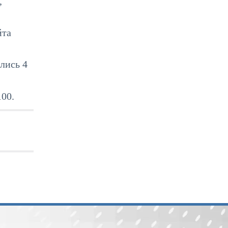
,
йта
лись 4
100.