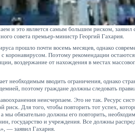
аем и это является самым большим риском, заявил 
ного совета премьер-министр Георгий Гахария.
вируса прошло почти восемь месяцев, однако совре
е с коронавирусом. Поэтому рекомендации остаются
ции, воздержание от нахождения в местах массово
тает необходимым вводить ограничения, однако стра
идемией, поэтому граждане должны следовать прави
равоохранения неисчерпаем. Это не так. Ресурс сис
 риск. Для того, чтобы повторить тот успех, котор
, а мы обязательно должны его повторить, необходим
нин, государство и учреждения. Все должны распре
», — заявил Гахария.