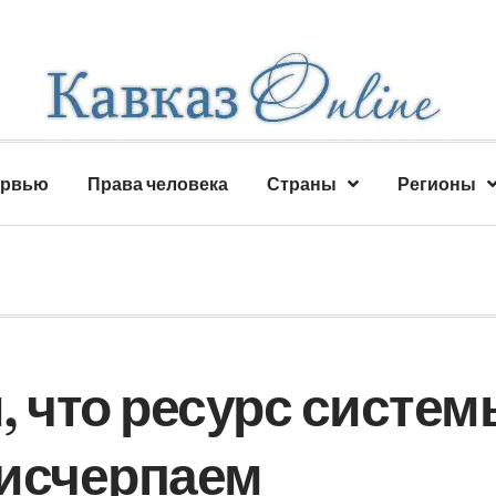
ервью
Права человека
Страны
Регионы
, что ресурс систем
 исчерпаем