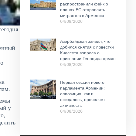
распространили фейк о
планах ЕС отправлять
мигрантов в Армению
04/08/2026
сегодня
Азербайджан заявил, что
добился снятия с повестки
менный
Кнессета вопроса о
признании Геноцида армян
го
04/08/2026
на
Первая сессия нового
лам.
парламента Армении:
оппозиция, как и
темы
ожидалось, проявляет
активность
ый у
04/08/2026
о,
делить