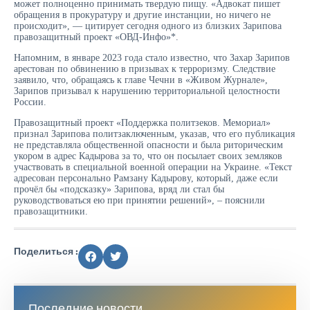
может полноценно принимать твердую пищу. «Адвокат пишет
обращения в прокуратуру и другие инстанции, но ничего не
происходит», — цитирует сегодня одного из близких Зарипова
правозащитный проект «ОВД-Инфо»*.
Напомним, в январе 2023 года стало известно, что Захар Зарипов
арестован по обвинению в призывах к терроризму. Следствие
заявило, что, обращаясь к главе Чечни в «Живом Журнале»,
Зарипов призывал к нарушению территориальной целостности
России.
Правозащитный проект «Поддержка политзеков. Мемориал»
признал Зарипова политзаключенным, указав, что его публикация
не представляла общественной опасности и была риторическим
укором в адрес Кадырова за то, что он посылает своих земляков
участвовать в специальной военной операции на Украине. «Текст
адресован персонально Рамзану Кадырову, который, даже если
прочёл бы «подсказку» Зарипова, вряд ли стал бы
руководствоваться ею при принятии решений», – пояснили
правозащитники.
Поделиться :
Последние новости