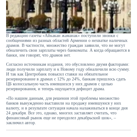
В редакцию газеты «Айкакан жаманак» поступили звонки с
сообщениями из разных областей Армении о нехватке наличных
драмов. В частности, множество граждан заявили, что не могут
обналичить свои зарплаты через банкоматы. А когда обращаются в
банки, им говорят, что драмов нет.
Согласно источникам издания, это обусловлено двумя факторами:
люди получили зарплату и к Новому году обналичили всю сумму.
И так как Центробанк повысил ставки на обязательное
резервирование в драмах с 12% до 24%, банкам пришлось сдать
ЦБ колоссальную часть имевшихся у них драмов с целью
резервирования, и теперь ощущается дефицит драма.
«По нашим данным, для решения этой проблемы множество
банков вынужденно выставили на продажу имевшуюся у них
валюту, и в результате ситуация начала налаживаться в конце дня
24 декабря. Все это, однако, многих заставляет считать, что
финансовый рынок еще не преодолел декабрьский шок», –
заключил автор.