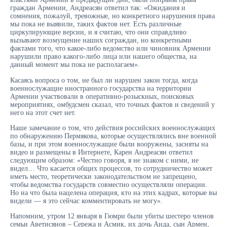
граждан Армении, Андреасян ответил так: «Ожидания и
сомнения, пожалуй, тревожные, но конкретного нарушения права
мы пока не выявили, таких фактов нет. Есть различные
циркулирующие версии, и я считаю, что они справдливо
вызывают возмущение наших сограждан, но конкретными
фактами того, что какое-либо ведомство или чиновник Армении
нарушили право какого-либо лица или нашего общества, на
данный момент мы пока не располагаем».
Касаясь вопроса о том, не был ли нарушен закон тогда, когда
военнослужащие иностранного государства на территории
Армении участвовали в оперативно-розыскных, поисковых
мероприятиях, омбудсмен сказал, что точных фактов и сведений у
него на этот счет нет.
Наше замечание о том, что действия российских военнослужащих
по обнаружению Пермякова, которые осуществлялись вне военной
базы, и при этом военнослужащие были вооружены, засняты на
видео и размещены в Интернете, Карен Андреасян ответил
следующим образом: «Честно говоря, я не знаком с ними, не
видел… Что касается общих процессов, то сотрудничество может
иметь место, теоретически законодательством не запрещено,
чтобы ведомства государств совместно осуществляли операции.
Но на что была нацелена операция, кто на этих кадрах, которые вы
видели — я это сейчас комментировать не могу».
Напомним, утром 12 января в Гюмри были убиты шестеро членов
семьи Аветисянов – Сережа и Асмик, их дочь Аида, сын Армен,