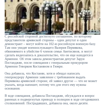
С российской стороной достигнуто соглашение, по которому
представители армянской стороны – один депутат и один
демонстрант – могут войти на 102-ю российскую военную базу.
Там они увидят военнослужащего Валерия Пермякова,
обвиняемого в убийстве 6 членов семьи Аветисянов, и могут
сделать видеозапись в доказательство, что он еще находится в
Армении. Об этом завила демонстрантам депутат Заруи
Постанджян, после совещания с генеральным прокурором
Армении Геворком Костаняном в Гюмри.
Она добавила, что Костанян, хотя и обещал написать
генпрокурору Армении заявление с требованием выдать
Пермякова армянской стороне, ей заявил другое — что не может
указать, когда напишет, потому что для этого ему нужны
основания.
В ходе совещания, добавила Постанджян, обсуждался и вопрос
раненых и подвергнутых приводу в полицию в ходе сегодняшних
столкновений. Пострадавших, добавила она, около десяти.