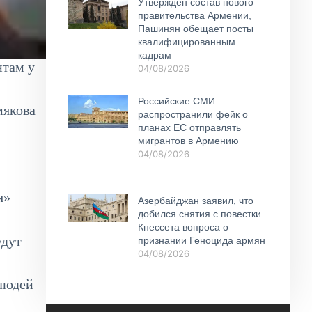
Утвержден состав нового
правительства Армении,
Пашинян обещает посты
квалифицированным
кадрам
нтам у
04/08/2026
Российские СМИ
мякова
распространили фейк о
планах ЕС отправлять
мигрантов в Армению
04/08/2026
я»
Азербайджан заявил, что
добился снятия с повестки
Кнессета вопроса о
удут
признании Геноцида армян
04/08/2026
 людей