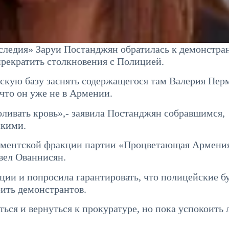
следия» Заруи Постанджян обратилась к демонстра
прекратить столкновения с Полицией.
йскую базу заснять содержащегося там Валерия Пер
 что он уже не в Армении.
оливать кровь»,- заявила Постанджян собравшимся,
скими.
рламентской фракции партии «Процветающая Армени
вел Ованнисян.
ции и попросила гарантировать, что полицейские б
оить демонстрантов.
ться и вернуться к прокуратуре, но пока успокоить