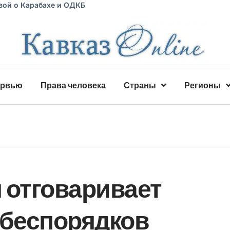
вой о Карабахе и ОДКБ
ервью
Права человека
Страны
Регионы
 отговаривает
 беспорядков