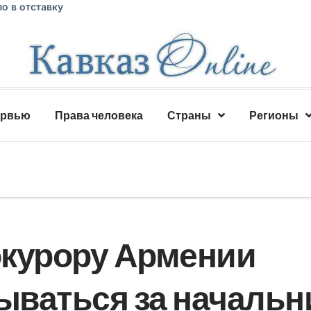
о в отставку
ервью
Права человека
Страны
Регионы
окурору Армении
ваться за начальн