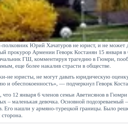
-полковник Юрий Хачатуров не юрист, и не может 
ый прокурор Армении Геворк Костанян 15 января в 
 начальник ГШ, комментируя трагедию в Гюмри, поо
амым, еще более накалив страсти в обществе.
ики-не юристы, не могут давать юридическую оценк
ю и обеспокоенность», — подчеркнул Геворк Коста
что 12 января 6 членов семьи Аветисянов в Гюмри
ых – маленькая девочка. Основной подозреваемый –
 Его нашли у армяно-турецкой границы. Было реше
 сторона.