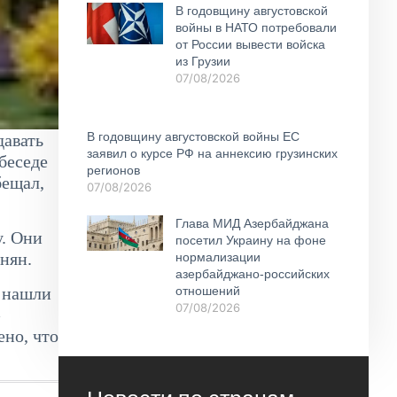
В годовщину августовской
войны в НАТО потребовали
от России вывести войска
из Грузии
07/08/2026
В годовщину августовской войны ЕС
давать
заявил о курсе РФ на аннексию грузинских
беседе
регионов
бещал,
07/08/2026
Глава МИД Азербайджана
у. Они
посетил Украину на фоне
нян.
нормализации
азербайджано-российских
 нашли
отношений
07/08/2026
но, что