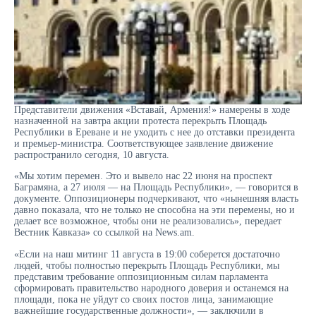
Представители движения «Вставай, Армения!» намерены в ходе
назначенной на завтра акции протеста перекрыть Площадь
Республики в Ереване и не уходить с нее до отставки президента
и премьер-министра. Соответствующее заявление движение
распространило сегодня, 10 августа.
«Мы хотим перемен. Это и вывело нас 22 июня на проспект
Баграмяна, а 27 июля — на Площадь Республики», — говорится в
документе. Оппозиционеры подчеркивают, что «нынешняя власть
давно показала, что не только не способна на эти перемены, но и
делает все возможное, чтобы они не реализовались», передает
Вестник Кавказа» со ссылкой на News.am.
«Если на наш митинг 11 августа в 19:00 соберется достаточно
людей, чтобы полностью перекрыть Площадь Республики, мы
представим требование оппозиционным силам парламента
сформировать правительство народного доверия и останемся на
площади, пока не уйдут со своих постов лица, занимающие
важнейшие государственные должности», — заключили в