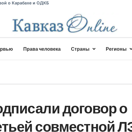
вой о Карабахе и ОДКБ
ервью
Права человека
Страны
Регионы
одписали договор о
етьей совместной Л