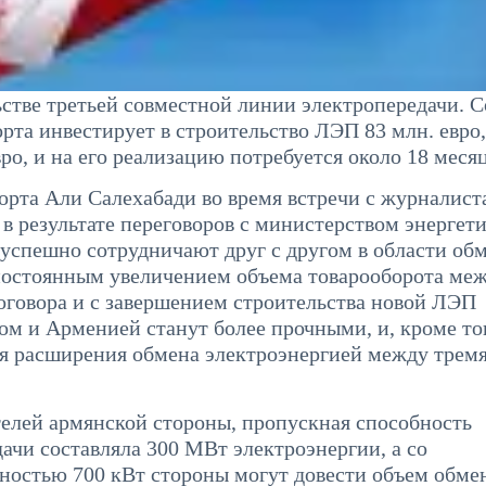
стве третьей совместной линии электропередачи. С
рта инвестирует в строительство ЛЭП 83 млн. евро,
ро, и на его реализацию потребуется около 18 месяц
порта Али Салехабади во время встречи с журналист
в результате переговоров с министерством энергет
спешно сотрудничают друг с другом в области об
 постоянным увеличением объема товарооборота ме
оговора и с завершением строительства новой ЛЭП
м и Арменией станут более прочными, и, кроме то
ля расширения обмена электроэнергией между трем
елей армянской стороны, пропускная способность
ачи составляла 300 МВт электроэнергии, а со
остью 700 кВт стороны могут довести объем обме