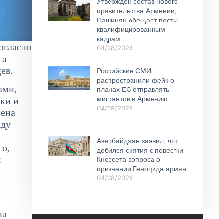
Утвержден состав нового
правительства Армении,
Пашинян обещает посты
квалифицированным
кадрам
огласно
04/08/2026
 а
ев.
Российские СМИ
распространили фейк о
ами,
планах ЕС отправлять
мигрантов в Армению
ики и
04/08/2026
мена
жду
Азербайджан заявил, что
го,
добился снятия с повестки
я
Кнессета вопроса о
признании Геноцида армян
04/08/2026
на