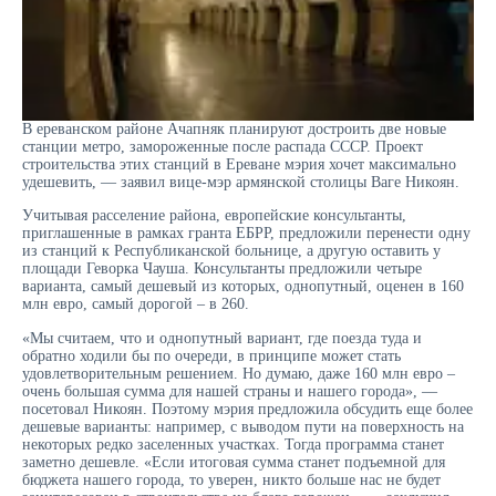
В ереванском районе Ачапняк планируют достроить две новые
станции метро, замороженные после распада СССР. Проект
строительства этих станций в Ереване мэрия хочет максимально
удешевить, — заявил вице-мэр армянской столицы Ваге Никоян.
Учитывая расселение района, европейские консультанты,
приглашенные в рамках гранта ЕБРР, предложили перенести одну
из станций к Республиканской больнице, а другую оставить у
площади Геворка Чауша. Консультанты предложили четыре
варианта, самый дешевый из которых, однопутный, оценен в 160
млн евро, самый дорогой – в 260.
«Мы считаем, что и однопутный вариант, где поезда туда и
обратно ходили бы по очереди, в принципе может стать
удовлетворительным решением. Но думаю, даже 160 млн евро –
очень большая сумма для нашей страны и нашего города», —
посетовал Никоян. Поэтому мэрия предложила обсудить еще более
дешевые варианты: например, с выводом пути на поверхность на
некоторых редко заселенных участках. Тогда программа станет
заметно дешевле. «Если итоговая сумма станет подъемной для
бюджета нашего города, то уверен, никто больше нас не будет