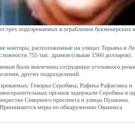
з трех подозреваемых в ограблении букмекерских к
кие конторы, расположенные на улицах Терьяна и Ле
сложности 755 тыс. драмов (свыше 1560 долларов).
ников были вовлечены сотрудники уголовного розы
еления, других подразделений.
озреваемых: Геворка Серобяна, Рафика Рафаеляна и
авоохранительных органов задержали Серобяна в о
рекрестке Северного проспекта и улицы Пушкина.
. Принимаются меры по обнаружению Ованнеса