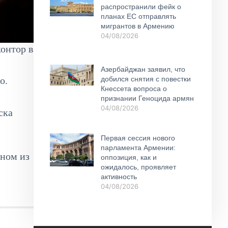
распространили фейк о
планах ЕС отправлять
мигрантов в Армению
04/08/2026
онтор в
Азербайджан заявил, что
добился снятия с повестки
о.
Кнессета вопроса о
признании Геноцида армян
04/08/2026
ска
Первая сессия нового
парламента Армении:
дном из
оппозиция, как и
ожидалось, проявляет
активность
04/08/2026