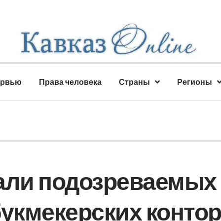
ервью
Права человека
Страны
Регионы
али подозреваемых
букмекерских конто