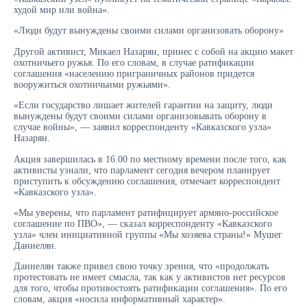
худой мир или война».
«Люди будут вынуждены своими силами организовать оборону»
Другой активист, Микаел Назарян, принес с собой на акцию макет
охотничьего ружья. По его словам, в случае ратификации
соглашения «населению приграничных районов придется
вооружиться охотничьими ружьями».
«Если государство лишает жителей гарантии на защиту, люди
вынуждены будут своими силами организовывать оборону в
случае войны», — заявил корреспонденту «Кавказского узла»
Назарян.
Акция завершилась в 16.00 по местному времени после того, как
активисты узнали, что парламент сегодня вечером планирует
приступить к обсуждению соглашения, отмечает корреспондент
«Кавказского узла».
«Мы уверены, что парламент ратифицирует армяно-российское
соглашение по ПВО», — сказал корреспонденту «Кавказского
узла» член инициативной группы «Мы хозяева страны!» Мушег
Даниелян.
Даниелян также привел свою точку зрения, что «продолжать
протестовать не имеет смысла, так как у активистов нет ресурсов
для того, чтобы противостоять ратификации соглашения». По его
словам, акция «носила информативный характер».