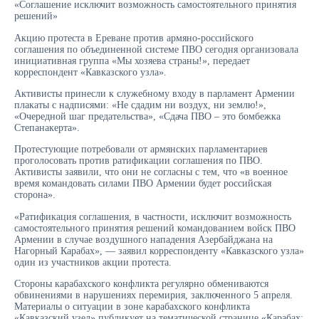
«Соглашение исключит возможность самостоятельного принятия
решений»
Акцию протеста в Ереване против армяно-российского
соглашения по объединенной системе ПВО сегодня организовала
инициативная группа «Мы хозяева страны!», передает
корреспондент «Кавказского узла».
Активисты принесли к служебному входу в парламент Армении
плакаты с надписями: «Не сдадим ни воздух, ни землю!»,
«Очередной шаг предательства», «Сдача ПВО – это бомбежка
Степанакерта».
Протестующие потребовали от армянских парламентариев
проголосовать против ратификации соглашения по ПВО.
Активисты заявили, что они не согласны с тем, что «в военное
время командовать силами ПВО Армении будет российская
сторона».
«Ратификация соглашения, в частности, исключит возможность
самостоятельного принятия решений командованием войск ПВО
Армении в случае воздушного нападения Азербайджана на
Нагорный Карабах», — заявил корреспонденту «Кавказского узла»
один из участников акции протеста.
Стороны карабахского конфликта регулярно обмениваются
обвинениями в нарушениях перемирия, заключенного 5 апреля.
Материалы о ситуации в зоне карабахского конфликта
«Кавказский узел» публикует на тематической странице «Карабах: