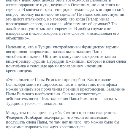
войны у некоторых держав была возможность разбомбить
железнодорожные пути, ведущие в Освенцим, но они этого не
сделали. В контексте трех геноцидов нужно задать исторический
вопрос: почему вы ничего не сделали? Не знаю, соответствует ли
это действительности, но говорят, что когда Гитлер начал
преследовать евреев, он сказал: «Кто помнит об армянах? Так
давайте поступим так же с евреями». В любом случае я не
намеревался никого оскорбить этим словом, я использовал его
объективно».
Напомним, что в Турции употребленный Франциском термин
восприняли напряженно, назвав высказывания Папы
«необъективными». Об этом в минувшее воскресенье заявил
вице-премьер Турции Нуреддин Джаникли, который назвал слова
понтифика о геноциде армян проявлением «позиции
крестоносцев».
«Это заявление Папы Римского прискорбно. Как в выходе
Великобритании из Евросоюза, так и в действиях понтифика
можно увидеть все проявления позиций крестоносцев. Заявление
Папы Римского необъективно. Оно не соответствует
действительности. Цель заявления Папы Римского — загнать
Турцию в угол», — полагает он.
Между тем глава пресс-службы Святого престола священник
Федерико Ломбарди подчеркнул, что «если внимательно
послушать слова Папы, то там нет ничего, что можно было бы
прокомментировать как «дух крестоносцев».