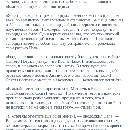
сказали, что слово «геноцид» оскорбительно», — приводит
«Благовест-инфо» слова понтифика.
«Я всегда говорил о трех геноцидах, имевших место в прошлом
веке: об армянском, гитлеровском и сталинском. Был еще геноцид
в Африке, но только три геноцида были совершены в контексте
двух великих войн. Некоторые говорят, что это неправда, что
геноцида не было. Один юрист сказал мне, что это технический
термин, не являющийся синонимом истреблению. Признание
геноцида влечет за собой выплату репараций», — продолжил
свой рассказ Папа.
«Когда я готовил речь к прошлогоднему богослужению в соборе
Святого Петра, я увидел, что Иоанн Павел II использовал это
слово, и я привел его слова как цитату. В итоге турецкое
правительство выступило с заявлением и через несколько дней
отозвало своего посла в Анкару. А это был хороший посол!
Спустя несколько месяцев он вернулся», — вспоминает понтифик.
«Каждый имеет право протестовать. Моя речь в Ереване не
содержала этого слова [геноцид]. Но с учетом того, в каком тоне
произнес свою речь армянский президент, и того, что я
использовал это слово раньше, было бы очень странно, если бы я
не повторил то же самое в этом году», — отметил он.
«Я хотел бы отметить еще один момент, — продолжил Папа. —
Во время этого геноцида и двух других, последовавших за ним,
великие державы закрыли на это глаза. Во время Второй мировой