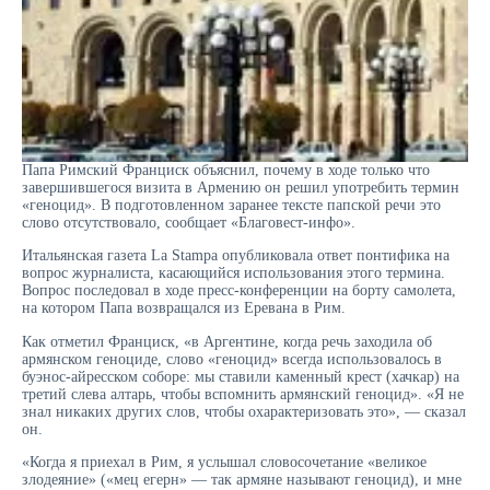
Папа Римский Франциск объяснил, почему в ходе только что
завершившегося визита в Армению он решил употребить термин
«геноцид». В подготовленном заранее тексте папской речи это
слово отсутствовало, сообщает «Благовест-инфо».
Итальянская газета La Stampa опубликовала ответ понтифика на
вопрос журналиста, касающийся использования этого термина.
Вопрос последовал в ходе пресс-конференции на борту самолета,
на котором Папа возвращался из Еревана в Рим.
Как отметил Франциск, «в Аргентине, когда речь заходила об
армянском геноциде, слово «геноцид» всегда использовалось в
буэнос-айресском соборе: мы ставили каменный крест (хачкар) на
третий слева алтарь, чтобы вспомнить армянский геноцид». «Я не
знал никаких других слов, чтобы охарактеризовать это», — сказал
он.
«Когда я приехал в Рим, я услышал словосочетание «великое
злодеяние» («мец егерн» — так армяне называют геноцид), и мне