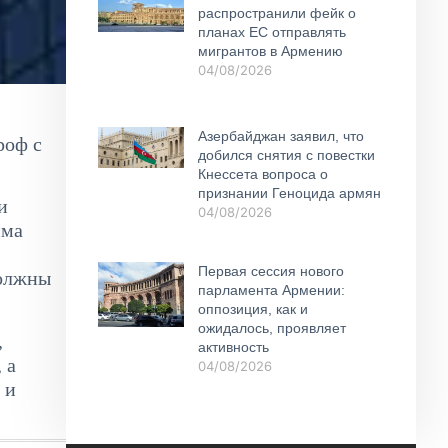
распространили фейк о
планах ЕС отправлять
мигрантов в Армению
04/08/2026
Азербайджан заявил, что
роф с
добился снятия с повестки
Кнессета вопроса о
признании Геноцида армян
и
04/08/2026
мма
Первая сессия нового
должны
парламента Армении:
оппозиция, как и
ожидалось, проявляет
,
активность
 а
04/08/2026
 и