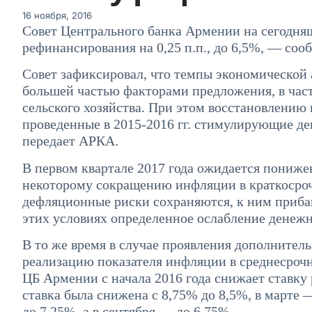
16 ноября, 2016
Совет Центрального банка Армении на сегодня
рефинансирования на 0,25 п.п., до 6,5%, — соо
Совет зафиксировал, что темпы экономической 
большей частью факторами предложения, в час
сельского хозяйства. При этом восстановлению
проведенные в 2015-2016 гг. стимулирующие д
передает АРКА.
В первом квартале 2017 года ожидается понижен
некоторому сокращению инфляции в краткосрочн
дефляционные риски сохраняются, к ним прибав
этих условиях определенное ослабление денежн
В то же время в случае проявления дополнитель
реализацию показателя инфляции в среднесроч
ЦБ Армении с начала 2016 года снижает ставку 
ставка была снижена с 8,75% до 8,5%, в марте —
до 7,25%, а в сентября — до 6,75%.