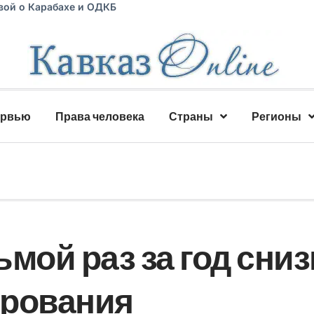
вой о Карабахе и ОДКБ
ервью
Права человека
Страны
Регионы
мой раз за год сни
ирования