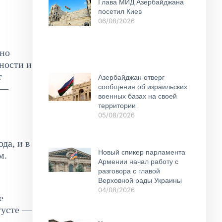
Глава МИД Азербайджана
посетил Киев
06/08/2026
ено
ности и
т
Азербайджан отверг
сообщения об израильских
 —
военных базах на своей
территории
05/08/2026
да, и в
Новый спикер парламента
м.
Армении начал работу с
разговора с главой
Верховной рады Украины
04/08/2026
е
вгусте —