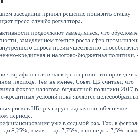
шнем заседании принял решение понизить ставку
бщает пресс-служба регулятора.
активности продолжают замедляться, что обусловл
тности, замедлением темпов роста сфер промышлен
 внутреннего спроса преимущественно способствую
енежно-кредитная и налогово-бюджетная политики,
ие тарифа на газ и электроэнергию, что приведет к
ом периоде. Тем не менее, Совет ЦБ считает, что
ился фактор налогово-бюджетной политики 2017 го
о-кредитных условий пока является целесообразны
ных рисков ЦБ среагирует адекватно, обеспечив
ном периоде.
рефинансирования уже в седьмой раз. Так, в феврал
 до 8,25%, в мае — до 7,75%, в июне до- 7,5%, в а