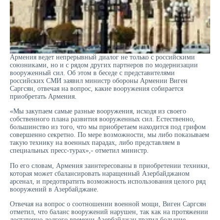
Армения ведет непрерывный диалог не только с российскими
союзниками, но и с рядом других партнеров по модернизации
вооруженный сил. Об этом в беседе с представителями
российских СМИ заявил министр обороны Армении Виген
Саргсян, отвечая на вопрос, какие вооружения собирается
приобретать Армения.
«Мы закупаем самые разные вооружения, исходя из своего
собственного плана развития вооруженных сил. Естественно,
большинство из того, что мы приобретаем находится под грифом
совершенно секретно. По мере возможности, мы либо показываем
такую технику на военных парадах, либо представляем в
специальных пресс-турах»,- отметил министр.
По его словам, Армения заинтересованы в приобретении техники,
которая может сбалансировать наращенный Азербайджаном
арсенал, и предотвратить возможность использования целого ряд
вооружений в Азербайджане.
Отвечая на вопрос о соотношении военной мощи, Виген Саргсян
отметил, что баланс вооружений нарушен, так как на протяжении
достаточно долгого времени Азербайджан тратил большие