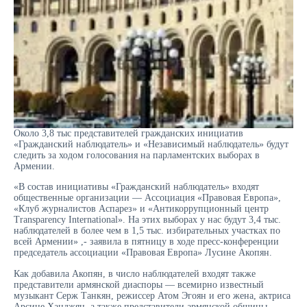
Около 3,8 тыс представителей гражданских инициатив
«Гражданский наблюдатель» и «Независимый наблюдатель» будут
следить за ходом голосования на парламентских выборах в
Армении.
«В состав инициативы «Гражданский наблюдатель» входят
общественные организации — Ассоциация «Правовая Европа»,
«Клуб журналистов Аспарез» и «Антикоррупционный центр
Transparency International». На этих выборах у нас будут 3,4 тыс.
наблюдателей в более чем в 1,5 тыс. избирательных участках по
всей Армении» ,- заявила в пятницу в ходе пресс-конференции
председатель ассоциации «Правовая Европа» Лусине Акопян.
Как добавила Акопян, в число наблюдателей входят также
представители армянской диаспоры — всемирно известный
музыкант Серж Танкян, режиссер Атом Эгоян и его жена, актриса
Арсине Ханджян, а также представители армянской общины