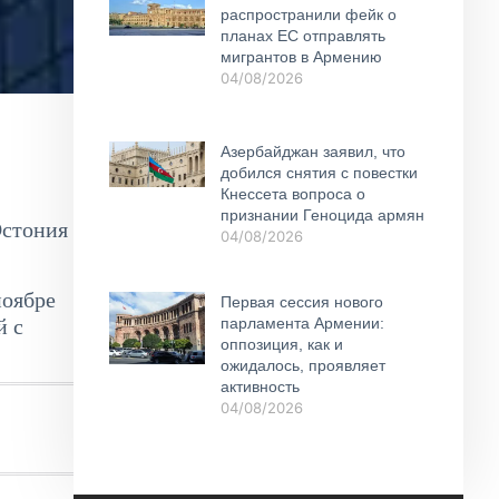
распространили фейк о
планах ЕС отправлять
мигрантов в Армению
04/08/2026
Азербайджан заявил, что
добился снятия с повестки
Кнессета вопроса о
признании Геноцида армян
Эстония
04/08/2026
ноябре
Первая сессия нового
й с
парламента Армении:
оппозиция, как и
ожидалось, проявляет
активность
04/08/2026