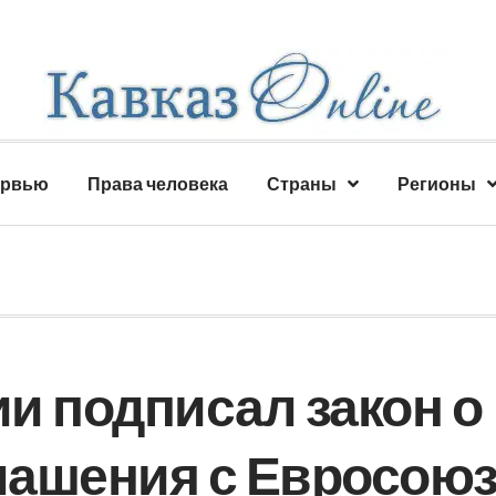
ервью
Права человека
Страны
Регионы
и подписал закон о
лашения с Евросою