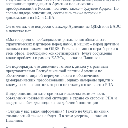
восприятие проходящих в Армении политических
преобразований в России, частично также – будущее Арцаха. По
словам лидера оппозиции, состоялись также встречи с
дипломатами из ЕС и США.
Он отметил, что вопросов о выходе Армении из ОДКБ или ЕАЭС
в повестке нет.
«Мы говорили о необходимости разъяснения обязательств
стратегических партнеров перед нами, и наших – перед другими
нашими союзниками по ОДКБ. Есть очень много неразберихи в
этой сфере. Необходимо конкретизировать. Будут обсуждены
также проблемы в рамках ЕАЭС», — сказал Пашинян.
Он подчеркнул, что движение готово к диалогу с разными
представителями Республиканской партии Армении по
обеспечению мирной передачи власти и обеспечению
демократических преобразований, однако намерены придти к
такому соглашению, от которого не откажутся все члены РПА.
Лидер оппозиции категорически исключил возможность
объявления чрезвычайной ситуации в стране со стороны РПА и
введения войск для подавления действий оппозиции.
«Откуда у вас такая информация? Такого не будет, никаких
столкновений также не будет. Я в этом уверен», — заявил
Пашинян.