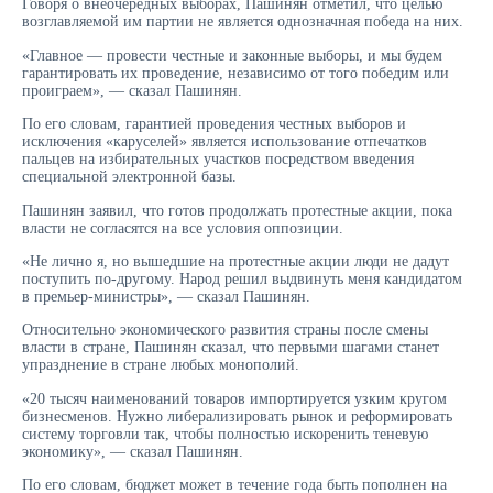
Говоря о внеочередных выборах, Пашинян отметил, что целью
возглавляемой им партии не является однозначная победа на них.
«Главное — провести честные и законные выборы, и мы будем
гарантировать их проведение, независимо от того победим или
проиграем», — сказал Пашинян.
По его словам, гарантией проведения честных выборов и
исключения «каруселей» является использование отпечатков
пальцев на избирательных участков посредством введения
специальной электронной базы.
Пашинян заявил, что готов продолжать протестные акции, пока
власти не согласятся на все условия оппозиции.
«Не лично я, но вышедшие на протестные акции люди не дадут
поступить по-другому. Народ решил выдвинуть меня кандидатом
в премьер-министры», — сказал Пашинян.
Относительно экономического развития страны после смены
власти в стране, Пашинян сказал, что первыми шагами станет
упразднение в стране любых монополий.
«20 тысяч наименований товаров импортируется узким кругом
бизнесменов. Нужно либерализировать рынок и реформировать
систему торговли так, чтобы полностью искоренить теневую
экономику», — сказал Пашинян.
По его словам, бюджет может в течение года быть пополнен на