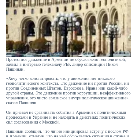
Протестное движение в Армении не обусловлено геополитикой,
заявил в интервью телеканалу РБК лидер оппозиции Никол
Пашинян.
«Хочу четко констатировать, что у движения нет никакого
геополитического контекста. Это движение ни против России, ни
против Соединенных Штатов, Евросоюза, Ирана или какой-либо
другой страны. Это движение против коррупции, неэффективного
управления, это чисто армянское внутриполитическое движение»,
сказал Пашинян.
Он призвал не сравнивать события в Армении с политическими
процессами в Украине и не находить в действиях политических
сил согласования с Москвой.
Пашинян сообщил, что лично инициировал встречу с послом РФ
в Армении, отметив, что на ней обсуждались ситуация в стране и