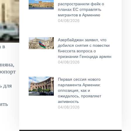
распространили фейк о
планах ЕС отправлять
мигрантов в Армению
04/08/2026
Азербайджан заявил, что
 в
добился снятия с повестки
Кнессета вопроса о
признании Геноцида армян
04/08/2026
иняна,
ропорт
о
Первая сессия нового
ь для
парламента Армении:
оппозиция, как и
ожидалось, проявляет
активность
ить
04/08/2026