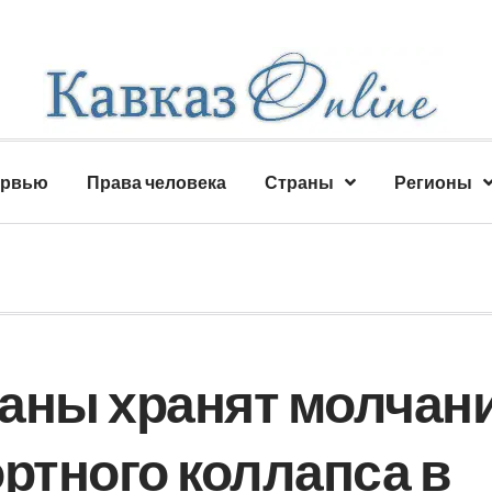
ервью
Права человека
Страны
Регионы
аны хранят молчан
ртного коллапса в