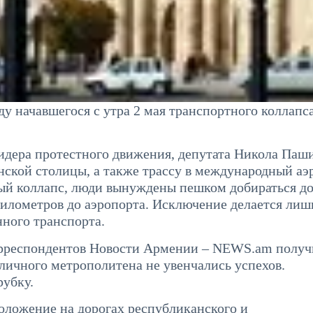
у начавшегося с утра 2 мая транспортного коллапса
лидера протестного движения, депутата Никола Паш
нской столицы, а также трассу в международный аэ
ный коллапс, люди вынуждены пешком добираться д
километров до аэропорта. Исключение делается лиш
ного транспорта.
орреспондентов Новости Армении – NEWS.am получ
личного метрополитена не увенчались успехов.
рубку.
оложение на дорогах республиканского и