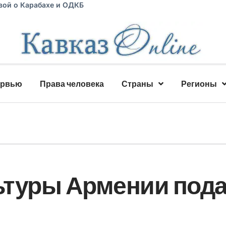
вой о Карабахе и ОДКБ
ервью
Права человека
Страны
Регионы
льтуры Армении под