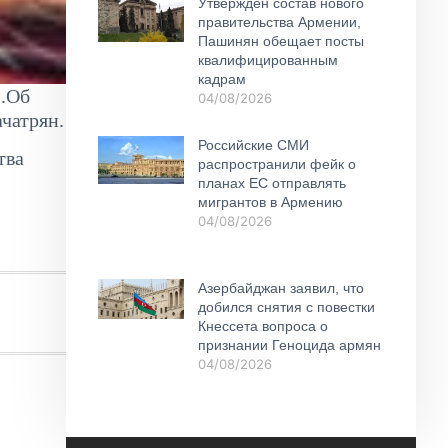
Утвержден состав нового
правительства Армении,
Пашинян обещает посты
квалифицированным
кадрам
и.Об
04/08/2026
чатрян.
Российские СМИ
тва
распространили фейк о
планах ЕС отправлять
мигрантов в Армению
04/08/2026
Азербайджан заявил, что
добился снятия с повестки
Кнессета вопроса о
признании Геноцида армян
04/08/2026