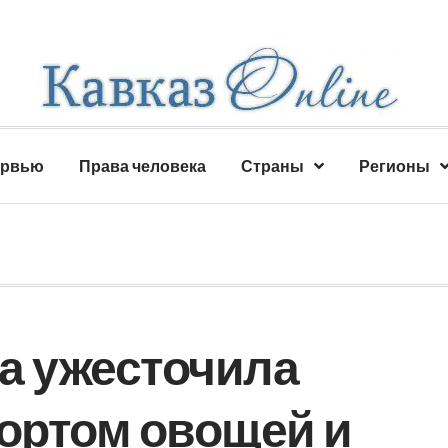
ервью
Права человека
Страны
Регионы
а ужесточила
портом овощей и