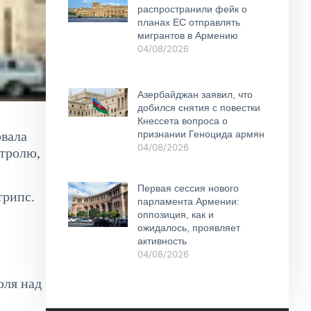
распространили фейк о
планах ЕС отправлять
мигрантов в Армению
04/08/2026
Азербайджан заявил, что
добился снятия с повестки
Кнессета вопроса о
признании Геноцида армян
овала
04/08/2026
тролю,
Первая сессия нового
трипс.
парламента Армении:
оппозиция, как и
ожидалось, проявляет
активность
04/08/2026
оля над