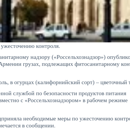
 ужесточению контроля.
анитарному надзору («Россельхознадзор») опублик
 Армении грузах, подлежащих фитосанитарному кон
ь, в огурцах (калифорнийский сорт) – цветочный 
енной службой по безопасности продуктов питания
местно с «Россельхознадзором» в рабочем режиме
дприняла необходимые меры по ужесточению контр
ечается в сообщении.