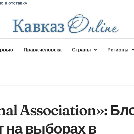
о в отставку
ервью
Права человека
Страны
Регионы
nal Association»: Бл
т на выборах в