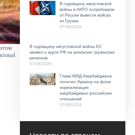
В годовщину августовской
войны в НАТО потребовали
от России вывести войска
из Грузии
07/08/2026
В годовщину августовской войны ЕС
 этом
заявил о курсе РФ на аннексию грузинских
tional
регионов
07/08/2026
Глава МИД Азербайджана
посетил Украину на фоне
нормализации
азербайджано-российских
отношений
07/08/2026