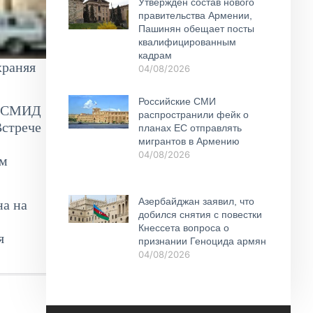
Утвержден состав нового
правительства Армении,
Пашинян обещает посты
квалифицированным
кадрам
храняя
04/08/2026
Российские СМИ
х СМИД
распространили фейк о
Встрече
планах ЕС отправлять
мигрантов в Армению
04/08/2026
ем
Азербайджан заявил, что
на на
добился снятия с повестки
Кнессета вопроса о
я
признании Геноцида армян
04/08/2026