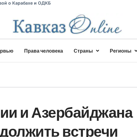
вой о Карабахе и ОДКБ
ервью
Права человека
Страны
Регионы
ии и Азербайджана
должить встречи