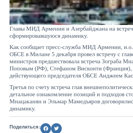
Главы МИД Армении и Азербайджана на встрече
сформировавшуюся динамику.
Как сообщает пресс-служба МИД Армении, и.
ОБСЕ в Милане 5 декабря провел встречу с г
министров предшествовала встреча Зограба Мн
Поповым (РФ), Стефаном Висконти (Франция)
действующего председателя ОБСЕ Анджеем Ка
Третья по счету встреча глав внешнеполитичес
детальное ознакомление позиций и подходов ст
Мнацаканян и Эльмар Мамедъяров договорилис
динамику.
Поделиться :