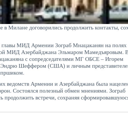
 в Милане договорились продолжить контакты, со
о. главы МИД Армении Зограб Мнацаканян на поля
лавой МИД Азербайджана Эльмаром Мамедъяровым. 
ацаканяна с сопредседателями МГ ОБСЕ – Игорем
, Эндрю Шеффером (США) и личным представител
спршиком.
ких ведомств Армении и Азербайджана была нацеле
орон. Состоялся полезный обмен мнениями. Зограб
ь продолжить встречи, сохраняя сформировавшуюс