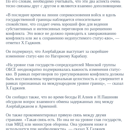
По его словам, необходимо учитывать, что эти два аспекта очень
тесно связаны друг с другом и являются взаимно дополняющими.
«В последнее время на линии соприкосновения войск и вдоль
государственной границы наблюдается относительное
спокойствие, что создает очень хороший фон для ведения
субстантивных и интенсивных переговоров по разрешению
конфликта. Это вовсе не должно приводить к замораживанию
конфликта или же к сохранению недопустимого статус-кво», —
отметил Х.Гаджиев.
Он подчеркнул, что Азербайджан выступает за скорейшее
изменение статус-кво по Нагорному Карабаху.
«На уровне глав государств-сопредседателей Минской группы
ОБСЕ неоднократно подчеркивалась важность изменения статус-
кво. В рамках переговоров по урегулированию конфликта должны
быть восстановлены территориальная целостность и суверенитет в
рамках признанных на международном уровне границ», — сказал
Х.Гаджиев.
Он сообщил также, что во время беседы И.Алиев и Н.Пашинян
обсудили вопрос взаимного обмена задержанных лиц между
Азербайджаном и Арменией.
Он также прокомментировал прямую связь между двумя
странами. «Такая связь есть. Но она не на уровне глав государств,
глав МИД или министров обороны. Она уровнем ниже и
используется при необходимости», — сказал Х.Гаджиев.