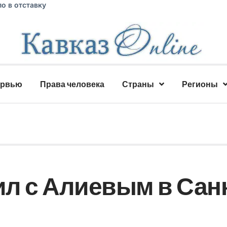
о в отставку
ервью
Права человека
Страны
Регионы
л с Алиевым в Сан