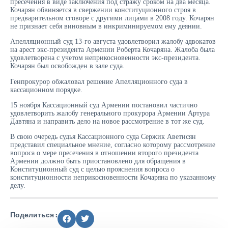
пресечения в виде заключения под стражу сроком на два месяца.
Кочарян обвиняется в свержении конституционного строя в
предварительном сговоре с другими лицами в 2008 году. Кочарян
не признает себя виновным в инкриминируемом ему деянии.
Апелляционный суд 13-го августа удовлетворил жалобу адвокатов
на арест экс-президента Армении Роберта Кочаряна. Жалоба была
удовлетворена с учетом неприкосновенности экс-президента.
Кочарян был освобожден в зале суда.
Генпрокурор обжаловал решение Апелляционного суда в
кассационном пoрядке.
15 ноября Кассационный суд Армении постановил частично
удовлетворить жалобу генерального прокурора Армении Артура
Давтяна и направить дело на новое рассмотрение в тот же суд.
В свою очередь судья Кассационного суда Сержик Аветисян
представил специальное мнение, согласно которому рассмотрение
вопроса о мере пресечения в отношении второго президента
Армении должно быть приостановлено для обращения в
Конституционный суд с целью прояснения вопроса o
конституционности неприкосновенности Кочаряна по указанному
делу.
Поделиться :