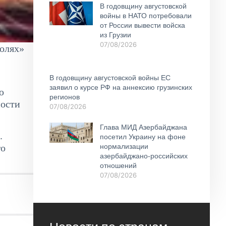
В годовщину августовской
войны в НАТО потребовали
от России вывести войска
из Грузии
07/08/2026
олях»
В годовщину августовской войны ЕС
заявил о курсе РФ на аннексию грузинских
ю
регионов
ности
07/08/2026
Глава МИД Азербайджана
.
посетил Украину на фоне
го
нормализации
азербайджано-российских
отношений
07/08/2026