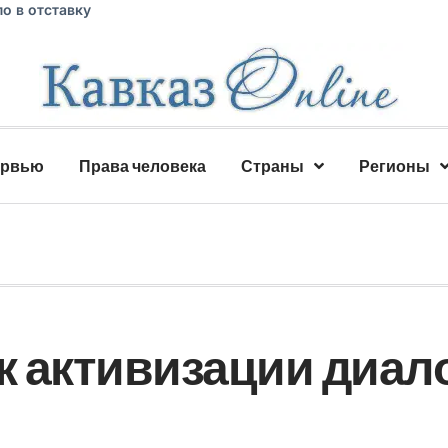
о в отставку
ервью
Права человека
Страны
Регионы
к активизации диал