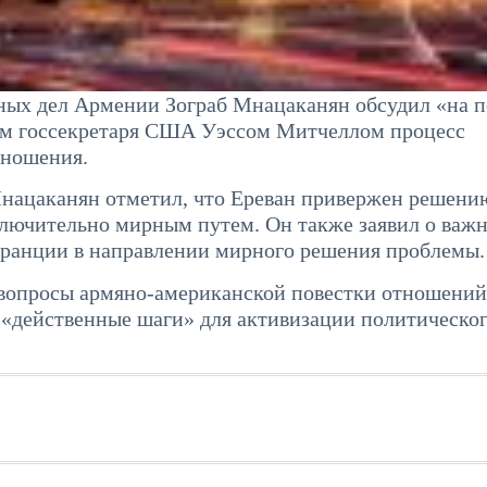
ых дел Армении Зограб Мнацаканян обсудил «на п
ем госсекретаря США Уэссом Митчеллом процесс
тношения.
нацаканян отметил, что Ереван привержен решени
лючительно мирным путем. Он также заявил о важ
ранции в направлении мирного решения проблемы.
вопросы армяно-американской повестки отношений
 «действенные шаги» для активизации политическо