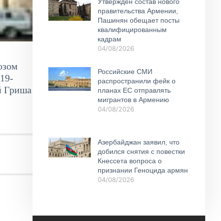
Утвержден состав нового
правительства Армении,
Пашинян обещает посты
квалифицированным
кадрам
04/08/2026
озом
Российские СМИ
19-
распространили фейк о
й Гриша
планах ЕС отправлять
мигрантов в Армению
04/08/2026
Азербайджан заявил, что
добился снятия с повестки
Кнессета вопроса о
признании Геноцида армян
04/08/2026