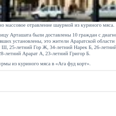
о массовое отравление шаурмой из куриного мяса.
ницу Арташата были доставлены 10 граждан с диагн
вших установлены, это жители Араратской области 
л Ш, 25-летний Гор Ж, 34-летний Нарек Б, 26-летни
8-летний Арарат А, 23-летний Григор Б.
рмы из куриного мяса в «Ага фуд корт».