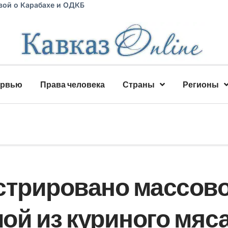
вой о Карабахе и ОДКБ
ервью
Права человека
Страны
Регионы
стрировано массов
ой из куриного мяс