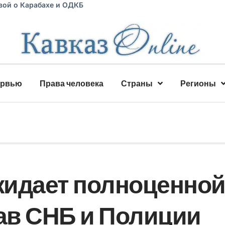
вой о Карабахе и ОДКБ
ервью
Права человека
Страны
Регионы
жидает полноценно
лав СНБ и Полиции