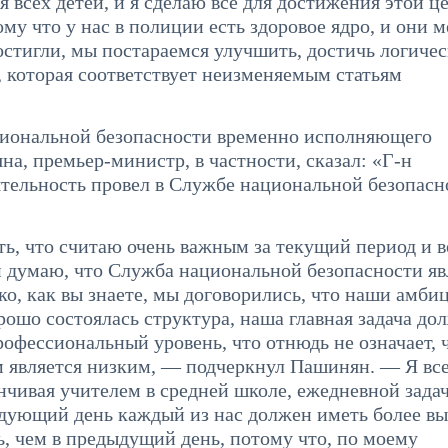
 всех детей, и я сделаю все для достижения этой це
му что у нас в полиции есть здоровое ядро, и они м
остигли, мы постараемся улучшить, достичь логичес
, которая соответствует неизменяемым статьям
циональной безопасности временно исполняющего
а, премьер-министр, в частности, сказал: «Г-н
тельность провел в Службе национальной безопасн
ать, что считаю очень важным за текущий период и 
 думаю, что Служба национальной безопасности яв
о, как вы знаете, мы договорились, что наши амби
орошо состоялась структура, наша главная задача до
рофессиональный уровень, что отнюдь не означает, ч
 является низким, — подчеркнул Пашинян. — Я все
нчивая учителем в средней школе, ежедневной зада
дующий день каждый из нас должен иметь более в
, чем в предыдущий день, потому что, по моему