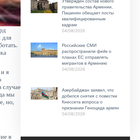
Утвержден состав нового
правительства Армении,
Пашинян обещает посты
квалифицированным
кадрам
рд
04/08/2026
 для
ботать.
Российские СМИ
распространили фейк о
ика
планах ЕС отправлять
мигрантов в Армению
04/08/2026
 и я
о
в случае
Азербайджан заявил, что
гда мы
добился снятия с повестки
, но,
Кнессета вопроса о
признании Геноцида армян
04/08/2026
ие в