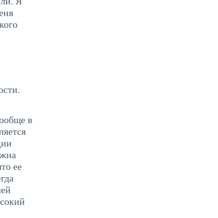
ли. Я
еня
кого
ости.
вообще в
ляется
ции
лжна
то ее
гда
чей
ысокий