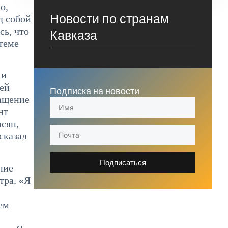
о,
Новости по странам
д собой
сь, что
Кавказа
теме
 и
шей
Подписка на новости
нащение
нт
сян,
сказал
Подписаться
ние
тра. «Я
ем