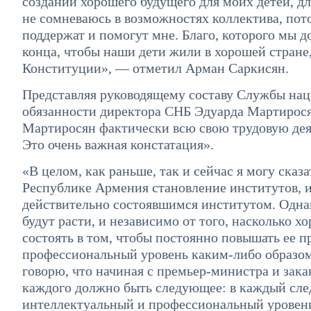
создании хорошего будущего для моих детей, для
не сомневаюсь в возможностях коллектива, пото
поддержат и помогут мне. Благо, которого мы д
конца, чтобы наши дети жили в хорошей стране
Конституции», — отметил Арман Саркисян.
Представляя руководящему составу Службы на
обязанности директора СНБ Эдуарда Мартиросян
Мартиросян фактически всю свою трудовую дея
Это очень важная констатация».
«В целом, как раньше, так и сейчас я могу сказ
Республике Армения становление институтов, и
действительно состоявшимся институтом. Однак
будут расти, и независимо от того, насколько х
состоять в том, чтобы постоянно повышать ее п
профессиональный уровень каким-либо образом
говорю, что начиная с премьер-министра и зака
каждого должно быть следующее: в каждый сле
интеллектуальный и профессиональный уровень