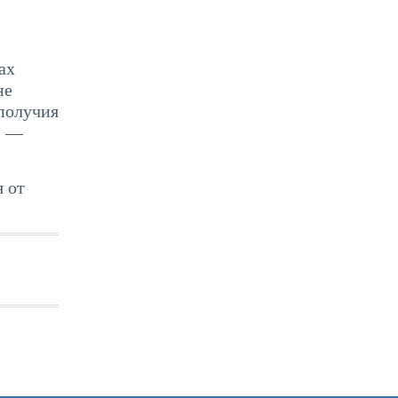
ах
не
получия
, —
 от