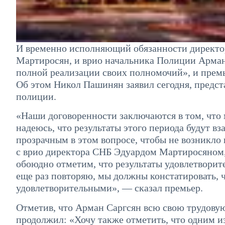
И временно исполняющий обязанности директо
Мартиросян, и врио начальника Полиции Арман
полной реализации своих полномочий», и премь
Об этом Никол Пашинян заявил сегодня, предст
полиции.
«​Наши договоренности заключаются в том, что м
надеюсь, что результаты этого периода будут в
прозрачным в этом вопросе, чтобы не возникло 
с врио директора СНБ Эдуардом Мартиросяном, т
обоюдно отметим, что результаты удовлетворите
еще раз повторяю, мы должны констатировать, 
удовлетворительными​», — сказал премьер.
Отметив, что Арман Саргсян всю свою трудову
продолжил: «Хочу также отметить, что одним и