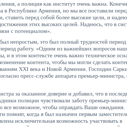
ения, а полиция как институт очень важна. Конечн
а в Республике Армения, но мы все поставили пере
и, ставить перед собой более высокие цели, и надею
остижения этих высоких целей. Надеюсь, что в сис
вязи с потенциалом».
был непростым, это был полный трудностей период
 период работу. «Одним из важнейших вопросов на
ы, и в этом контексте очень важно техническое ос
изменение контента, чтобы мы могли сделать конте
ваниям XXI века и Новой Армении. Господин Сарки
согласно пресс-службе аппарата премьер-министра, 
стра за оказанное доверие и добавил, что в послед
рудники полиции чувствовали заботу премьер-минис
аю все возможное, чтобы оправдать Ваши ожидания.
ги помнят, когда я был назначен первым заместител
авлена исключительная возможность участвовать в