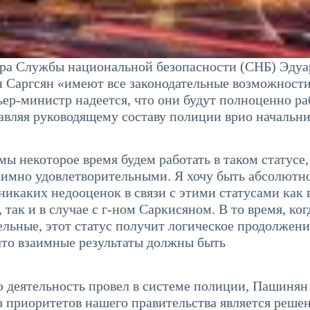
ра Службы национальной безопасности (СНБ) Эдуа
 Саргсян «имеют все законодательные возможности
ер-министр надеется, что они будут полноценно ра
авляя руководящему составу полиции врио начальн
ы некоторое время будем работать в таком статусе,
заимно удовлетворительными. Я хочу быть абсолютн
никаких недооценок в связи с этими статусами как 
ак и в случае с г-ном Саркисяном. В то время, ко
льные, этот статус получит логическое продолжение
что взаимные результаты должны быть
ю деятельность провел в системе полиции, Пашинян
з приоритетов нашего правительства является решен