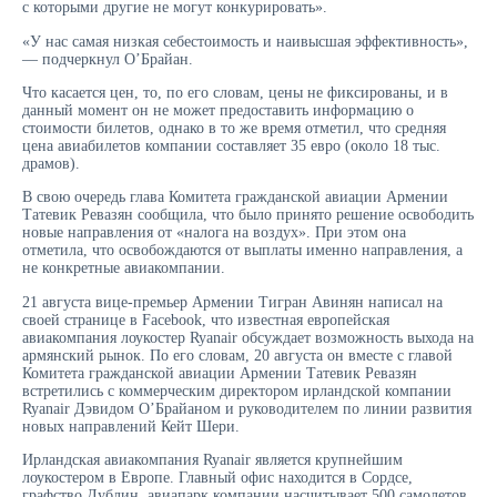
с которыми другие не могут конкурировать».
«У нас самая низкая себестоимость и наивысшая эффективность»,
— подчеркнул О’Брайан.
Что касается цен, то, по его словам, цены не фиксированы, и в
данный момент он не может предоставить информацию о
стоимости билетов, однако в то же время отметил, что средняя
цена авиабилетов компании составляет 35 евро (около 18 тыс.
драмов).
В свою очередь глава Комитета гражданской авиации Армении
Татевик Ревазян сообщила, что было принято решение освободить
новые направления от «налога на воздух». При этом она
отметила, что освобождаются от выплаты именно направления, а
не конкретные авиакомпании.
21 августа вице-премьер Армении Тигран Авинян написал на
своей странице в Facebook, что известная европейская
авиакомпания лоукостер Ryanair обсуждает возможность выхода на
армянский рынок. По его словам, 20 августа он вместе с главой
Комитета гражданской авиации Армении Татевик Ревазян
встретились с коммерческим директором ирландской компании
Ryanair Дэвидом О’Брайаном и руководителем по линии развития
новых направлений Кейт Шери.
Ирландская авиакомпания Ryanair является крупнейшим
лоукостером в Европе. Главный офис находится в Сордсе,
графство Дублин, авиапарк компании насчитывает 500 самолетов.