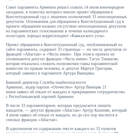
Совет парламента Армении решил созвать 14 июля внеочередное
заседание, в повестку которого внесен проект обращения в
Конституционный суд о лишении полномочий 33 оппозиционных
депутатов. Основанием для обращения в Конституционный суд в
проекте обращения названо отсутствие оппозиционных депутатов
на парламентских голосованиях в течение календарного
полугодия, передал корреспондент «Кавказского узла».
Проект обращения в Конституционный суд, опубликованный на
сайте парламента, содержит 33 страницы — по числу депутатов от
фракций «Айастан» и «Честь имею». При этом в проекте не
упоминаются депутат фракции «Честь имею» Тагуи Товмасян,
которая отказалась сложить полномочия главы парламентской
комиссии по правам человека, и депутат Мартун Григорян,
который заменил в парламенте Артура Ванецяна.
Бывший директор Службы нацбезопасности
Армении, лидер партии «Отечество» Артур Ванецян 21
июня заявил об отказе от мандата и прекращении сотрудничества
с Республиканской партией Армении.
В числе 33 парламентариев, которых предлагается лишить
мандатов, — депутат фракции «Айастан» Артур Казинян, который
4 июля заявил об отказе от мандата, но до сих пор числится в
списках фракции «Айастан».
В однотипном по содержанию тексте каждого из 33 пунктов