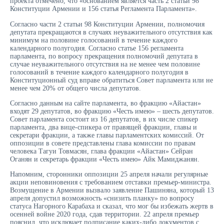
проекта отмечено, что «основанием является часть 2 статьи 98
Конституции Армении и 156 статья Регламента Парламента».
Согласно части 2 статьи 98 Конституции Армении, полномочия
депутата прекращаются в случаях неуважительного отсутствия как
минимум на половине голосований в течение каждого
календарного полугодия. Согласно статье 156 регламента
парламента, по вопросу прекращения полномочий депутата в
случае неуважительного отсутствия на не менее чем половине
голосований в течение каждого календарного полугодия в
Конституционный суд вправе обратиться Совет парламента или не
менее чем 20% от общего числа депутатов.
Согласно данным на сайте парламента, во фракцию «Айастан»
входят 29 депутатов, во фракцию «Честь имею» – шесть депутатов.
Совет парламента состоит из 16 депутатов, в их числе спикер
парламента, два вице-спикера от правящей фракции, главы и
секретари фракции, а также главы парламентских комиссий. От
оппозиции в совете представлены глава комиссии по правам
человека Тагуи Товмасян, глава фракции «Айастан» Сейран
Оганян и секретарь фракции «Честь имею» Айк Мамиджанян.
Напомним, сторонники оппозиции 25 апреля начали регулярные
акции неповиновения с требованием отставки премьер-министра.
Возмущение в Армении вызвало заявление Пашиняна, который 13
апреля допустил возможность «снизить планку» по вопросу
статуса Нагорного Карабаха и сказал, что мог бы избежать жертв в
осенней войне 2020 года, сдав территории. 22 апреля премьер
пояснил, что исключает подписание каких-либо документов с