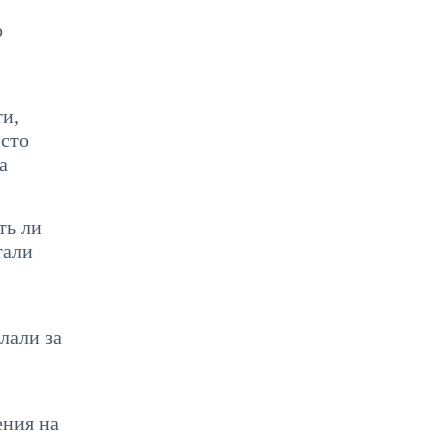
о
ти,
 сто
а
ть ли
тали
лали за
ения на
.