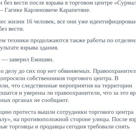
 без вести после взрыва в торговом центре «Сурма
— Гагике Карленовиче Карапетяне.
ес жизни 16 человек, все они уже идентифицирова
ез вести.
ем техники продолжаются также работы по отделе
льтате взрыва здания.
, — заверил Емишян.
по делу до сих пор нет обвиняемых. Правоохраните
допросили собственников торгового центра. В
ли, что следственные мероприятия на территории
ршатся и уверены ли правоохранители, что за это в
ьных органах не сообщают.
акцию протеста вышли сотрудники торгового центра
алу», на противоположной стороне улицы. После вз
ые торговцы и продавцы сегодня требовали снять