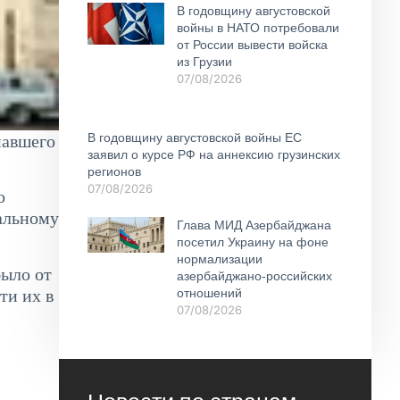
В годовщину августовской
войны в НАТО потребовали
от России вывести войска
из Грузии
07/08/2026
В годовщину августовской войны ЕС
павшего
заявил о курсе РФ на аннексию грузинских
регионов
07/08/2026
о
нальному
Глава МИД Азербайджана
посетил Украину на фоне
нормализации
было от
азербайджано-российских
ти их в
отношений
07/08/2026