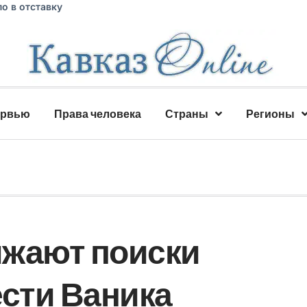
о в отставку
ервью
Права человека
Страны
Регионы
лжают поиски
ести Ваника