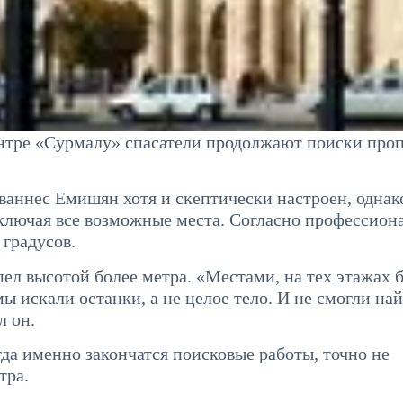
ентре «Сурмалу» спасатели продолжают поиски про
ваннес Емишян хотя и скептически настроен, однак
исключая все возможные места. Согласно профессио
 градусов.
ел высотой более метра. «Местами, на тех этажах 
ы искали останки, а не целое тело. И не смогли най
л он.
да именно закончатся поисковые работы, точно не
тра.