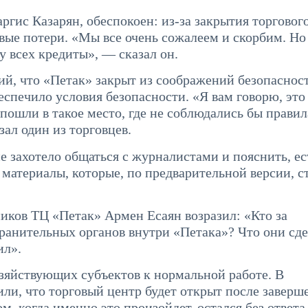
гис Казарян, обеспокоен: из-за закрытия торговог
вые потери. «Мы все очень сожалеем и скорбим. Но
 всех кредиты», — сказал он.
ий, что «Петак» закрыт из соображений безопаснос
еспечило условия безопасности. «Я вам говорю, это
пошли в такое место, где не соблюдались бы правил
зал один из торговцев.
е захотело общаться с журналистами и пояснить, ес
 материалы, которые, по предварительной версии, с
ников ТЦ «Петак» Армен Есаян возразил: «Кто за
анительных органов внутри «Петака»? Что они сде
ил».
зяйствующих субъектов к нормальной работе. В
и, что торговый центр будет открыт после заверш
, когда именно это произойдет, остался без ответа