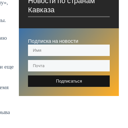
Новости по странам
лу»,
Кавказа
ны.
нию
Подписка на новости
ли еще
Подписаться
ремя
рыва