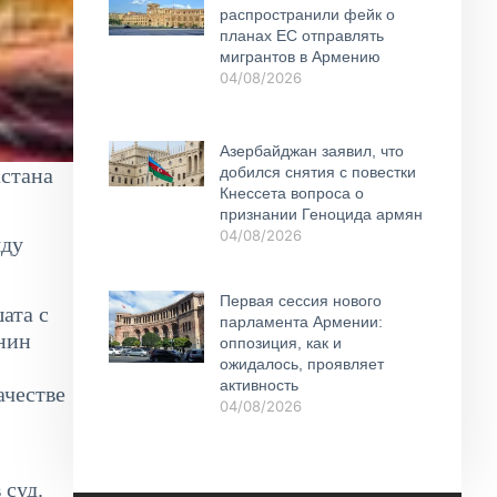
распространили фейк о
планах ЕС отправлять
мигрантов в Армению
04/08/2026
Азербайджан заявил, что
стана
добился снятия с повестки
Кнессета вопроса о
признании Геноцида армян
04/08/2026
яду
Первая сессия нового
ата с
парламента Армении:
анин
оппозиция, как и
ожидалось, проявляет
активность
ачестве
04/08/2026
 суд.