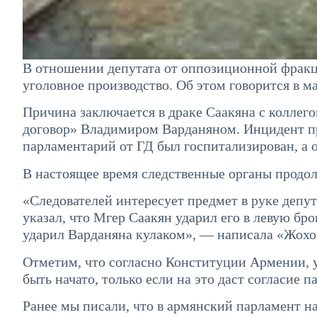
В отношении депутата от оппозиционной фрак
уголовное производство. Об этом говорится в м
Причина заключается в драке Саакяна с коллег
договор» Владимиром Варданяном. Инцидент про
парламентарий от ГД был госпитализирован, а 
В настоящее время следственные органы продо
«Следователей интересует предмет в руке депу
указал, что Мгер Саакян ударил его в левую бр
ударил Варданяна кулаком», — написала «Жохо
Отметим, что согласно Конституции Армении, 
быть начато, только если на это даст согласие п
Ранее мы писали, что в армянский парламент н