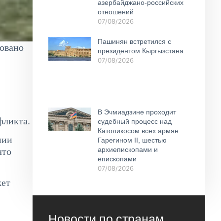
азербайджано-российских
отношений
07/08/2026
Пашинян встретился с
овано
президентом Кыргызстана
07/08/2026
В Эчмиадзине проходит
фликта.
судебный процесс над
Католикосом всех армян
нии
Гарегином II, шестью
архиепископами и
что
епископами
07/08/2026
жет
Новости по странам