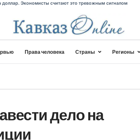
а доллар. Экономисты считают это тревожным сигналом
ервью
Права человека
Страны
Регионы
авести дело на
зиции