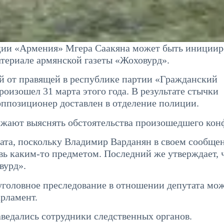
ции «Армения» Мгера Саакяна может быть инициир
атериале армянской газеты «Жоховурд».
ой от правящей в республике партии «Гражданский
изошел 31 марта этого года. В результате стычки
оппозиционер доставлен в отделение полиции.
лжают выяснять обстоятельства произошедшего кон
тата, поскольку Владимир Варданян в своем сообще
овь каким-то предметом. Последний же утверждает, 
вурд».
уголовное преследование в отношении депутата мо
арламент.
аведались сотрудники следственных органов.