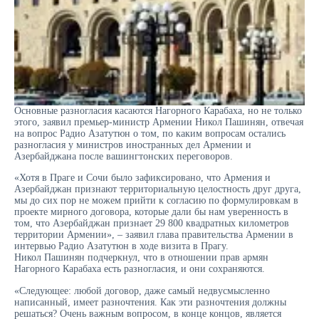
Основные разногласия касаются Нагорного Карабаха, но не только
этого, заявил премьер-министр Армении Никол Пашинян, отвечая
на вопрос Радио Азатутюн о том, по каким вопросам остались
разногласия у министров иностранных дел Армении и
Азербайджана после вашингтонских переговоров.
«Хотя в Праге и Сочи было зафиксировано, что Армения и
Азербайджан признают территориальную целостность друг друга,
мы до сих пор не можем прийти к согласию по формулировкам в
проекте мирного договора, которые дали бы нам уверенность в
том, что Азербайджан признает 29 800 квадратных километров
территории Армении», – заявил глава правительства Армении в
интервью Радио Азатутюн в ходе визита в Прагу.
Никол Пашинян подчеркнул, что в отношении прав армян
Нагорного Карабаха есть разногласия, и они сохраняются.
«Следующее: любой договор, даже самый недвусмысленно
написанный, имеет разночтения. Как эти разночтения должны
решаться? Очень важным вопросом, в конце концов, является