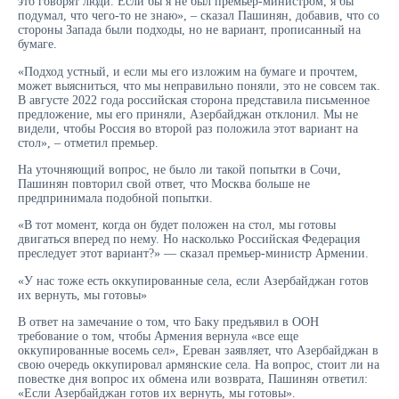
это говорят люди. Если бы я не был премьер-министром, я бы
подумал, что чего-то не знаю», – сказал Пашинян, добавив, что со
стороны Запада были подходы, но не вариант, прописанный на
бумаге.
«Подход устный, и если мы его изложим на бумаге и прочтем,
может выясниться, что мы неправильно поняли, это не совсем так.
В августе 2022 года российская сторона представила письменное
предложение, мы его приняли, Азербайджан отклонил. Мы не
видели, чтобы Россия во второй раз положила этот вариант на
стол», – отметил премьер.
На уточняющий вопрос, не было ли такой попытки в Сочи,
Пашинян повторил свой ответ, что Москва больше не
предпринимала подобной попытки.
«В тот момент, когда он будет положен на стол, мы готовы
двигаться вперед по нему. Но насколько Российская Федерация
преследует этот вариант?» — сказал премьер-министр Армении.
«У нас тоже есть оккупированные села, если Азербайджан готов
их вернуть, мы готовы»
В ответ на замечание о том, что Баку предъявил в ООН
требование о том, чтобы Армения вернула «все еще
оккупированные восемь сел», Ереван заявляет, что Азербайджан в
свою очередь оккупировал армянские села. На вопрос, стоит ли на
повестке дня вопрос их обмена или возврата, Пашинян ответил:
«Если Азербайджан готов их вернуть, мы готовы».