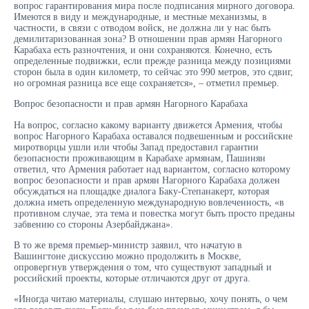
вопрос гарантирования мира после подписания мирного договора.
Имеются в виду и международные, и местные механизмы, в
частности, в связи с отводом войск, не должна ли у нас быть
демилитаризованная зона? В отношении прав армян Нагорного
Карабаха есть разночтения, и они сохраняются. Конечно, есть
определенные подвижки, если прежде разница между позициями
сторон была в один километр, то сейчас это 990 метров, это сдвиг,
но огромная разница все еще сохраняется», – отметил премьер.
Вопрос безопасности и прав армян Нагорного Карабаха
На вопрос, согласно какому варианту движется Армения, чтобы
вопрос Нагорного Карабаха оставался подвешенным и российские
миротворцы ушли или чтобы Запад предоставил гарантии
безопасности проживающим в Карабахе армянам, Пашинян
ответил, что Армения работает над вариантом, согласно которому
вопрос безопасности и прав армян Нагорного Карабаха должен
обсуждаться на площадке диалога Баку-Степанакерт, которая
должна иметь определенную международную вовлеченность, «в
противном случае, эта тема и повестка могут быть просто преданы
забвению со стороны Азербайджана».
В то же время премьер-министр заявил, что начатую в
Вашингтоне дискуссию можно продолжить в Москве,
опровергнув утверждения о том, что существуют западный и
российский проекты, которые отличаются друг от друга.
«Иногда читаю материалы, слушаю интервью, хочу понять, о чем