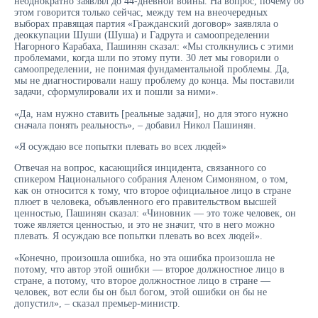
неоднократно заявлял до 44-дневной войны. На вопрос, почему об
этом говорится только сейчас, между тем на внеочередных
выборах правящая партия «Гражданский договор» заявляла о
деоккупации Шуши (Шуша) и Гадрута и самоопределении
Нагорного Карабаха, Пашинян сказал: «Мы столкнулись с этими
проблемами, когда шли по этому пути. 30 лет мы говорили о
самоопределении, не понимая фундаментальной проблемы. Да,
мы не диагностировали нашу проблему до конца. Мы поставили
задачи, сформулировали их и пошли за ними».
«Да, нам нужно ставить [реальные задачи], но для этого нужно
сначала понять реальность», – добавил Никол Пашинян.
«Я осуждаю все попытки плевать во всех людей»
Отвечая на вопрос, касающийся инцидента, связанного со
спикером Национального собрания Аленом Симоняном, о том,
как он относится к тому, что второе официальное лицо в стране
плюет в человека, объявленного его правительством высшей
ценностью, Пашинян сказал: «Чиновник — это тоже человек, он
тоже является ценностью, и это не значит, что в него можно
плевать. Я осуждаю все попытки плевать во всех людей».
«Конечно, произошла ошибка, но эта ошибка произошла не
потому, что автор этой ошибки — второе должностное лицо в
стране, а потому, что второе должностное лицо в стране —
человек, вот если бы он был богом, этой ошибки он бы не
допустил», – сказал премьер-министр.