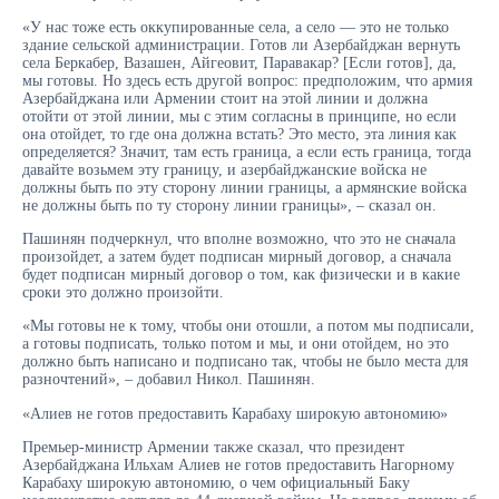
«У нас тоже есть оккупированные села, а село — это не только
здание сельской администрации. Готов ли Азербайджан вернуть
села Беркабер, Вазашен, Айгеовит, Паравакар? [Если готов], да,
мы готовы. Но здесь есть другой вопрос: предположим, что армия
Азербайджана или Армении стоит на этой линии и должна
отойти от этой линии, мы с этим согласны в принципе, но если
она отойдет, то где она должна встать? Это место, эта линия как
определяется? Значит, там есть граница, а если есть граница, тогда
давайте возьмем эту границу, и азербайджанские войска не
должны быть по эту сторону линии границы, а армянские войска
не должны быть по ту сторону линии границы», – сказал он.
Пашинян подчеркнул, что вполне возможно, что это не сначала
произойдет, а затем будет подписан мирный договор, а сначала
будет подписан мирный договор о том, как физически и в какие
сроки это должно произойти.
«Мы готовы не к тому, чтобы они отошли, а потом мы подписали,
а готовы подписать, только потом и мы, и они отойдем, но это
должно быть написано и подписано так, чтобы не было места для
разночтений», – добавил Никол. Пашинян.
«Алиев не готов предоставить Карабаху широкую автономию»
Премьер-министр Армении также сказал, что президент
Азербайджана Ильхам Алиев не готов предоставить Нагорному
Карабаху широкую автономию, о чем официальный Баку