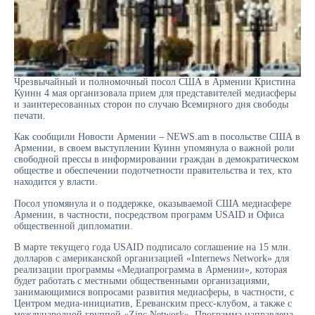
Чрезвычайный и полномочный посол США в Армении Кристина
Куинн 4 мая организовала прием для представителей медиасферы
и заинтересованных сторон по случаю Всемирного дня свободы
печати.
Как сообщили Новости Армении – NEWS.am в посольстве США в
Армении, в своем выступлении Куинн упомянула о важной роли
свободной прессы в информировании граждан в демократическом
обществе и обеспечении подотчетности правительства и тех, кто
находится у власти.
Посол упомянула и о поддержке, оказываемой США медиасфере
Армении, в частности, посредством программ USAID и Офиса
общественной дипломатии.
В марте текущего года USAID подписало соглашение на 15 млн.
долларов с американской организацией «Internews Network» для
реализации программы «Медиапрограмма в Армении», которая
будет работать с местными общественными организациями,
занимающимися вопросами развития медиасферы, в частности, с
Центром медиа-инициатив, Ереванским пресс-клубом, а также с
международной группой «Zinc Network». Программа направлена