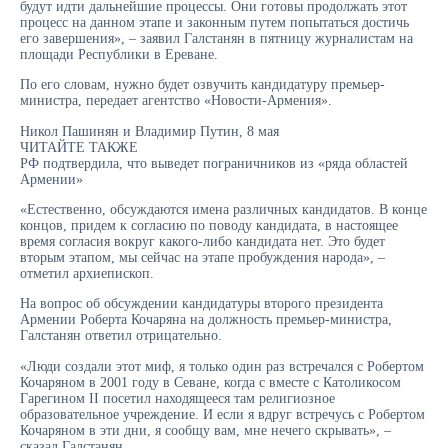
будут идти дальнейшие процессы. Они готовы продолжать этот
процесс на данном этапе и законным путем попытаться достичь
его завершения», – заявил Галстанян в пятницу журналистам на
площади Республики в Ереване.
По его словам, нужно будет озвучить кандидатуру премьер-
министра, передает агентство «Новости-Армения».
Никол Пашинян и Владимир Путин, 8 мая
ЧИТАЙТЕ ТАКЖЕ
РФ подтвердила, что выведет пограничников из «ряда областей
Армении»
«Естественно, обсуждаются имена различных кандидатов. В конце
концов, придем к согласию по поводу кандидата, в настоящее
время согласия вокруг какого-либо кандидата нет. Это будет
вторым этапом, мы сейчас на этапе пробуждения народа», –
отметил архиепископ.
На вопрос об обсуждении кандидатуры второго президента
Армении Роберта Кочаряна на должность премьер-министра,
Галстанян ответил отрицательно.
«Люди создали этот миф, я только один раз встречался с Робертом
Кочаряном в 2001 году в Севане, когда с вместе с Католикосом
Гарегином II посетил находящееся там религиозное
образовательное учреждение. И если я вдруг встречусь с Робертом
Кочаряном в эти дни, я сообщу вам, мне нечего скрывать», –
сказал Галстанян.