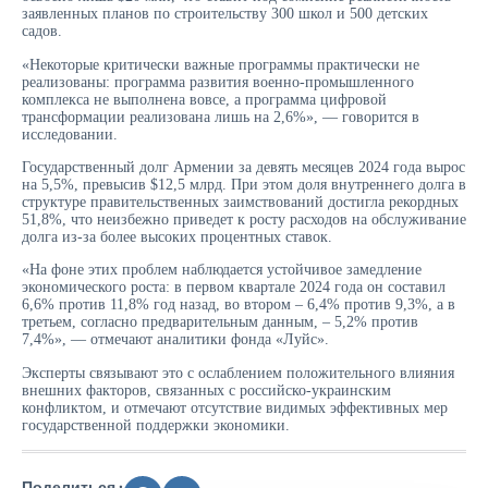
заявленных планов по строительству 300 школ и 500 детских
садов.
«Некоторые критически важные программы практически не
реализованы: программа развития военно-промышленного
комплекса не выполнена вовсе, а программа цифровой
трансформации реализована лишь на 2,6%», — говорится в
исследовании.
Государственный долг Армении за девять месяцев 2024 года вырос
на 5,5%, превысив $12,5 млрд. При этом доля внутреннего долга в
структуре правительственных заимствований достигла рекордных
51,8%, что неизбежно приведет к росту расходов на обслуживание
долга из-за более высоких процентных ставок.
«На фоне этих проблем наблюдается устойчивое замедление
экономического роста: в первом квартале 2024 года он составил
6,6% против 11,8% год назад, во втором – 6,4% против 9,3%, а в
третьем, согласно предварительным данным, – 5,2% против
7,4%», — отмечают аналитики фонда «Луйс».
Эксперты связывают это с ослаблением положительного влияния
внешних факторов, связанных с российско-украинским
конфликтом, и отмечают отсутствие видимых эффективных мер
государственной поддержки экономики.
Поделиться :