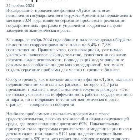
22 ноября, 2024
Исследование, проведенное фондом «Луйс» по итогам
исполнения государственного бюджета Армении за первые девять
месяцев 2024 года, выявило серьезные проблемы в реализации
государственных программ и управлении госдолгом на фоне
замедления экономического роста.
За январь-сентябрь 2024 года общие и налоговые доходы бюджета
не достигли скорректированного плана на 6,4% и 7,8%
соответственно. Правительство, осознавая риски, уже начало
ужесточать налоговое законодательство, существенно сократив
перечень видов деятельности, подпадающих под упрощенные
режимы налогообложения для микропредприятий, что может
создать серьезные проблемы для малого и среднего бизнеса.
Особую тревогу, как отмечают аналитики фонда «Луйс», вызывает
недовыполнение капитальных расходов, которое в 3,2 раза
превышает показатель недовыполнения текущих расходов. «Это
не только указывает на неэффективность работы государственного
аппарата, но и подрывает потенциал экономического роста
страны», — говорится в сообщении.
Наиболее проблемными оказались программы в сфере
градостроительства, высоких технологий и охраны окружающей
среды, где недовыполнение достигает 69%. Показательным
примером стала программа строительства и модернизации школ и
детских садов: при плане в $121 млн на девять месяцев было
освоено лишь $20 млн, что ставит под сомнение реалистичность