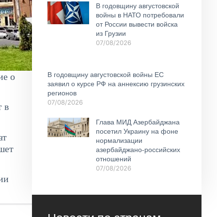
В годовщину августовской
войны в НАТО потребовали
от России вывести войска
из Грузии
07/08/2026
В годовщину августовской войны ЕС
ие о
заявил о курсе РФ на аннексию грузинских
регионов
07/08/2026
 в
Глава МИД Азербайджана
посетил Украину на фоне
ат
нормализации
шет
азербайджано-российских
отношений
07/08/2026
ии