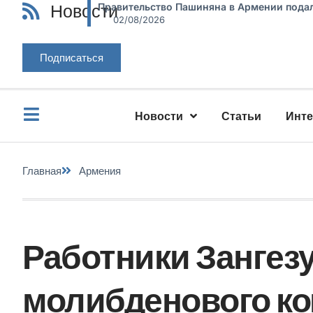
Новости
Правительство Пашиняна в Армении подал
02/08/2026
Подписаться
Новости
Статьи
Инт
Главная
Армения
Работники Зангез
молибденового ко