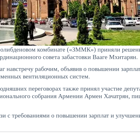
-молибденовом комбинате («ЗММК») приняли решен
ординационного совета забастовки Вааге Мхитарян.
аг навстречу рабочим, объявив о повышении зарплат
ременных вентиляционных систем.
одняшних переговорах также принял участие депут
ионального собрания Армении Армен Хачатрян, пи
язи с требованиями о повышении зарплат и улучшен