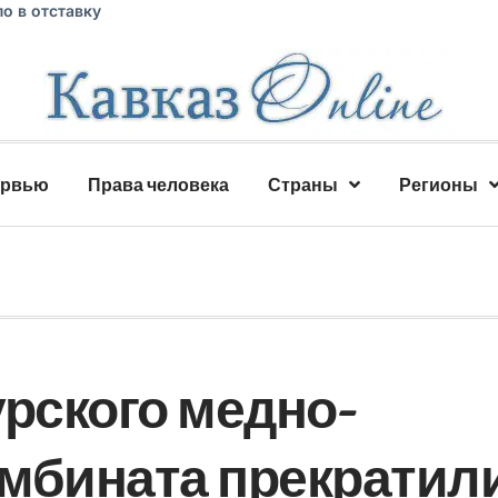
о в отставку
ервью
Права человека
Страны
Регионы
урского медно-
мбината прекратил