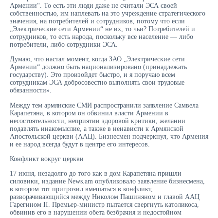
Армении“. То есть эти люди даже не считали ЭСА своей
собственностью, им наплевать на это учреждение стратегического
значения, на потребителей и сотрудников, потому что если
„Электрические сети Армении“ не их, то чьи? Потребителей и
сотрудников, то есть народа, поскольку все население — либо
потребители, либо сотрудники ЭСА.
Думаю, что настал момент, когда ЗАО „Электрические сети
Армении“ должно быть национализировано (принадлежать
государству). Это произойдет быстро, и я поручаю всем
сотрудникам ЭСА добросовестно выполнять свои трудовые
обязанности».
Между тем армянские СМИ распространили заявление Самвела
Карапетяна, в котором он обвинил власти Армении в
несостоятельности, неприятии здоровой критики, желании
подавлять инакомыслие, а также в ненависти к Армянской
Апостольской церкви (ААЦ). Бизнесмен подчеркнул, что Армения
и ее народ всегда будут в центре его интересов.
Конфликт вокруг церкви
17 июня, незадолго до того как в дом Карапетяна пришли
силовики, издание News.am опубликовало заявление бизнесмена,
в котором тот пригрозил вмешаться в конфликт,
разворачивающийся между Николом Пашиняном и главой ААЦ
Гарегином II. Премьер-министр пытается свергнуть католикоса,
обвинив его в нарушении обета безбрачия и недостойном