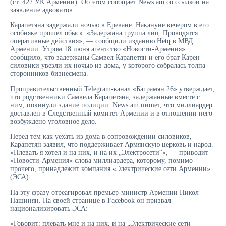
(ст. 422 УК Армении). Об этом сообщает News.am со ссылкой на
заявление адвокатов.
Карапетяна задержали ночью в Ереване. Накануне вечером в его
особняке прошел обыск. «Задержана группа лиц. Проводятся
оперативные действия», — сообщили изданию Hetq в МВД
Армении. Утром 18 июня агентство «Новости-Армения»
сообщило, что задержаны Самвел Карапетян и его брат Карен —
силовики увезли их ночью из дома, у которого собралась толпа
сторонников бизнесмена.
Проправительственный Telegram-канал «Баграмян 26» утверждает,
что родственники Самвела Карапетяна, задержанные вместе с
ним, покинули здание полиции. News.am пишет, что миллиардер
доставлен в Следственный комитет Армении и в отношении него
возбуждено уголовное дело.
Перед тем как уехать из дома в сопровождении силовиков,
Карапетян заявил, что поддерживает Армянскую церковь и народ.
«Плевать я хотел и на них, и на их „Электросети“», — приводит
«Новости-Армения» слова миллиардера, которому, помимо
прочего, принадлежит компания «Электрические сети Армении»
(ЭСА).
На эту фразу отреагировал премьер-министр Армении Никол
Пашинян. На своей странице в Facebook он призвал
национализировать ЭСА:
«Говорит: плевать мне и на них, и на „Электрические сети