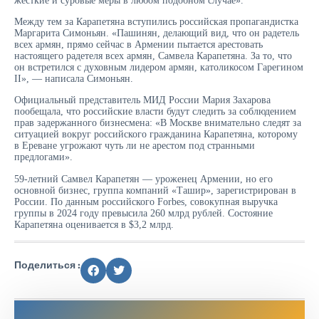
жесткие и суровые меры в любом подобном случае».
Между тем за Карапетяна вступились российская пропагандистка
Маргарита Симоньян. «Пашинян, делающий вид, что он радетель
всех армян, прямо сейчас в Армении пытается арестовать
настоящего радетеля всех армян, Самвела Карапетяна. За то, что
он встретился с духовным лидером армян, католикосом Гарегином
II», — написала Симоньян.
Официальный представитель МИД России Мария Захарова
пообещала, что российские власти будут следить за соблюдением
прав задержанного бизнесмена: «В Москве внимательно следят за
ситуацией вокруг российского гражданина Карапетяна, которому
в Ереване угрожают чуть ли не арестом под странными
предлогами».
59-летний Самвел Карапетян — уроженец Армении, но его
основной бизнес, группа компаний «Ташир», зарегистрирован в
России. По данным российского Forbes, совокупная выручка
группы в 2024 году превысила 260 млрд рублей. Состояние
Карапетяна оценивается в $3,2 млрд.
Поделиться :