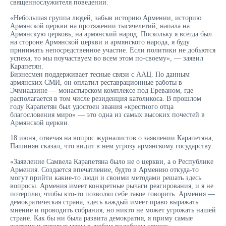
священнослужителя поведении.
«Небольшая группа людей, забыв историю Армении, историю
Армянской церкви на протяжении тысячелетий, напала на
Армянскую церковь, на армянский народ. Поскольку я всегда был
на стороне Армянской церкви и армянского народа, я буду
принимать непосредственное участие. Если политики не добьются
успеха, то мы поучаствуем во всем этом по-своему», — заявил
Карапетян.
Бизнесмен поддерживает тесные связи с ААЦ. По данным
армянских СМИ, он оплатил реставрационные работы в
Эчмиадзине — монастырском комплексе под Ереваном, где
располагается в том числе резиденция католикоса. В прошлом
году Карапетян был удостоен звания «крестного отца
благословения миро» — это одна из самых высоких почестей в
Армянской церкви.
18 июня, отвечая на вопрос журналистов о заявлении Карапетяна,
Пашинян сказал, что видит в нем угрозу армянскому государству:
«Заявление Самвела Карапетяна было не о церкви, а о Республике
Армения. Создается впечатление, будто в Армению откуда-то
могут прийти какие-то люди и своими методами решать здесь
вопросы. Армения имеет конкретные рычаги реагирования, и я не
потерплю, чтобы кто-то позволял себе такое говорить. Армения —
демократическая страна, здесь каждый имеет право выражать
мнение и проводить собрания, но никто не может угрожать нашей
стране. Как бы ни была развита демократия, я приму самые