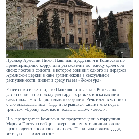
Премьер Армении Никол Пашинян представил в Комиссию по
предотвращению коррупции разъяснение по поводу одного из
своих постов в соцсети, в котором обвинил одного из иерархов
Армянской церкви в сане архиепископа в сексуальной
распущенности, пишет в среду газета «Жоховурд».
Ранее стало известно, что Пашинян отправил в Комиссию
разъяснения и по поводу ряда других резких высказываний,
сделанных им в Национальном собрании. Речь идет, в частности,
о его высказываниях «Сядь и не рыпайся, хватит мне нервы
трепать», «Брошу всех вас в подвалы СНБ», «амбал».
И.о. председателя Комиссии по предотвращению коррупции
Мариам Галстян сообщила журналистам, что инициировано
производство и в отношении поста Пашиняна о «жене дяди,
которую … архиепископ».