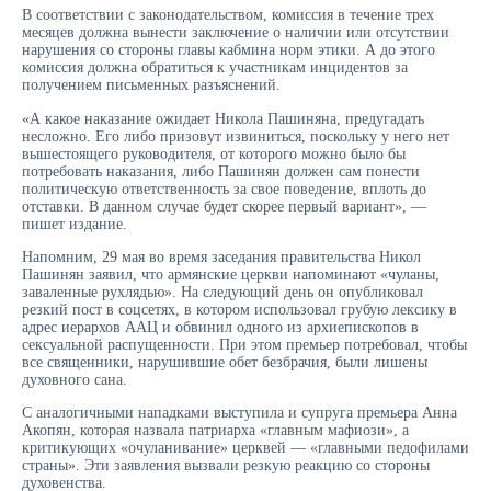
В соответствии с законодательством, комиссия в течение трех
месяцев должна вынести заключение о наличии или отсутствии
нарушения со стороны главы кабмина норм этики. А до этого
комиссия должна обратиться к участникам инцидентов за
получением письменных разъяснений.
«А какое наказание ожидает Никола Пашиняна, предугадать
несложно. Его либо призовут извиниться, поскольку у него нет
вышестоящего руководителя, от которого можно было бы
потребовать наказания, либо Пашинян должен сам понести
политическую ответственность за свое поведение, вплоть до
отставки. В данном случае будет скорее первый вариант», —
пишет издание.
Напомним, 29 мая во время заседания правительства Никол
Пашинян заявил, что армянские церкви напоминают «чуланы,
заваленные рухлядью». На следующий день он опубликовал
резкий пост в соцсетях, в котором использовал грубую лексику в
адрес иерархов ААЦ и обвинил одного из архиепископов в
сексуальной распущенности. При этом премьер потребовал, чтобы
все священники, нарушившие обет безбрачия, были лишены
духовного сана.
С аналогичными нападками выступила и супруга премьера Анна
Акопян, которая назвала патриарха «главным мафиози», а
критикующих «очуланивание» церквей — «главными педофилами
страны». Эти заявления вызвали резкую реакцию со стороны
духовенства.