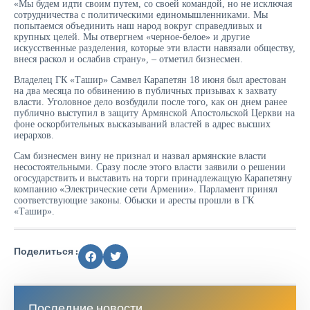
«Мы будем идти своим путем, со своей командой, но не исключая
сотрудничества с политическими единомышленниками. Мы
попытаемся объединить наш народ вокруг справедливых и
крупных целей. Мы отвергнем «черное-белое» и другие
искусственные разделения, которые эти власти навязали обществу,
внеся раскол и ослабив страну», – отметил бизнесмен.
Владелец ГК «Ташир» Самвел Карапетян 18 июня был арестован
на два месяца по обвинению в публичных призывах к захвату
власти. Уголовное дело возбудили после того, как он днем ранее
публично выступил в защиту Армянской Апостольской Церкви на
фоне оскорбительных высказываний властей в адрес высших
иерархов.
Сам бизнесмен вину не признал и назвал армянские власти
несостоятельными. Сразу после этого власти заявили о решении
огосударствить и выставить на торги принадлежащую Карапетяну
компанию «Электрические сети Армении». Парламент принял
соответствующие законы. Обыски и аресты прошли в ГК
«Ташир».
Поделиться :
Последние новости