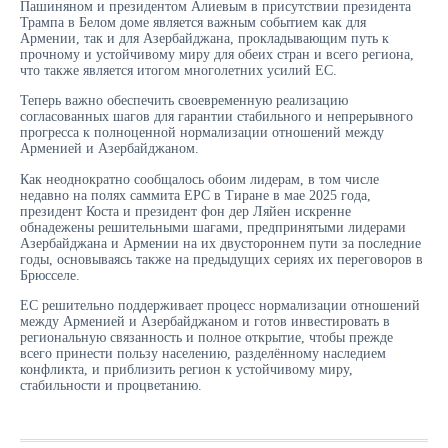
Пашиняном и президентом Алиевым в присутствии президента
Трампа в Белом доме является важным событием как для
Армении, так и для Азербайджана, прокладывающим путь к
прочному и устойчивому миру для обеих стран и всего региона,
что также является итогом многолетних усилий ЕС.
Теперь важно обеспечить своевременную реализацию
согласованных шагов для гарантии стабильного и непрерывного
прогресса к полноценной нормализации отношений между
Арменией и Азербайджаном.
Как неоднократно сообщалось обоим лидерам, в том числе
недавно на полях саммита EPC в Тиране в мае 2025 года,
президент Коста и президент фон дер Ляйен искренне
обнадежены решительными шагами, предпринятыми лидерами
Азербайджана и Армении на их двустороннем пути за последние
годы, основываясь также на предыдущих сериях их переговоров в
Брюсселе.
ЕС решительно поддерживает процесс нормализации отношений
между Арменией и Азербайджаном и готов инвестировать в
региональную связанность и полное открытие, чтобы прежде
всего принести пользу населению, разделённому наследием
конфликта, и приблизить регион к устойчивому миру,
стабильности и процветанию.