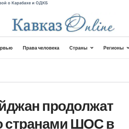
вой о Карабахе и ОДКБ
ервью
Права человека
Страны
Регионы
айджан продолжат
о странами ШОС в