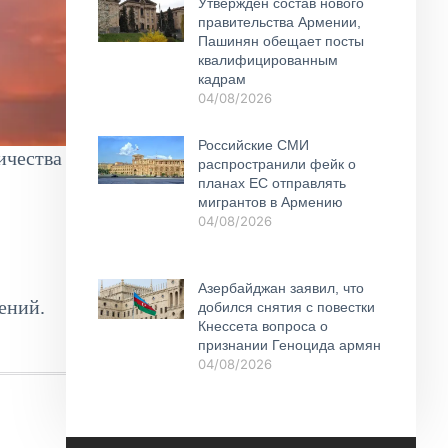
Утвержден состав нового
правительства Армении,
Пашинян обещает посты
квалифицированным
кадрам
04/08/2026
Российские СМИ
ичества
распространили фейк о
планах ЕС отправлять
мигрантов в Армению
04/08/2026
Азербайджан заявил, что
ений.
добился снятия с повестки
Кнессета вопроса о
признании Геноцида армян
04/08/2026